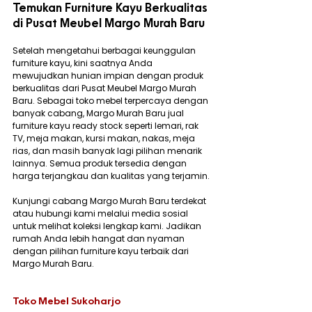
Temukan Furniture Kayu Berkualitas 
di Pusat Meubel Margo Murah Baru
Setelah mengetahui berbagai keunggulan 
furniture kayu, kini saatnya Anda 
mewujudkan hunian impian dengan produk 
berkualitas dari Pusat Meubel Margo Murah 
Baru. Sebagai toko mebel terpercaya dengan 
banyak cabang, Margo Murah Baru jual 
furniture kayu ready stock seperti lemari, rak 
TV, meja makan, kursi makan, nakas, meja 
rias, dan masih banyak lagi pilihan menarik 
lainnya. Semua produk tersedia dengan 
harga terjangkau dan kualitas yang terjamin.
Kunjungi cabang Margo Murah Baru terdekat 
atau hubungi kami melalui media sosial 
untuk melihat koleksi lengkap kami. Jadikan 
rumah Anda lebih hangat dan nyaman 
dengan pilihan furniture kayu terbaik dari 
Margo Murah Baru.
Toko Mebel Sukoharjo