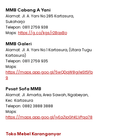
MMB Cabang A Yani
Alamat: Jl. A. Yani No.285 Kartasura, 
Sukoharjo
Telepon: 0811 2759 938
Maps: 
https://g.co/kgs/r2BqxBo
MMB Galeri
Alamat: Jl. A. Yani No.1 Kartasura, (Utara Tugu 
Kartasura)
Telepon: 0811 2759 935
Maps: 
https://maps.app.goo.gl/5wQDqW8gj1eSt5Fb
9
Pusat Sofa MMB
Alamat: Jl. Amarta, Area Sawah, Ngabeyan, 
Kec. Kartasura
Telepon: 0882 3888 3888
Maps: 
https://maps.app.goo.gl/jyEaZjpGhKLVPqa78
Toko Mebel Karanganyar