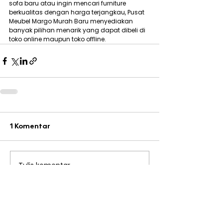
sofa baru atau ingin mencari furniture 
berkualitas dengan harga terjangkau, Pusat 
Meubel Margo Murah Baru menyediakan 
banyak pilihan menarik yang dapat dibeli di 
toko online maupun toko offline.
1 Komentar
Tulis komentar...
Terbaru
Yanto Kopling
30 Des 2025