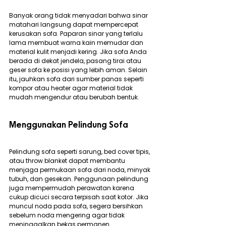
Banyak orang tidak menyadari bahwa sinar 
matahari langsung dapat mempercepat 
kerusakan sofa. Paparan sinar yang terlalu 
lama membuat warna kain memudar dan 
material kulit menjadi kering. Jika sofa Anda 
berada di dekat jendela, pasang tirai atau 
geser sofa ke posisi yang lebih aman. Selain 
itu, jauhkan sofa dari sumber panas seperti 
kompor atau heater agar material tidak 
mudah mengendur atau berubah bentuk.
Menggunakan Pelindung Sofa
Pelindung sofa seperti sarung, bed cover tipis, 
atau throw blanket dapat membantu 
menjaga permukaan sofa dari noda, minyak 
tubuh, dan gesekan. Penggunaan pelindung 
juga mempermudah perawatan karena 
cukup dicuci secara terpisah saat kotor. Jika 
muncul noda pada sofa, segera bersihkan 
sebelum noda mengering agar tidak 
meninggalkan bekas permanen.