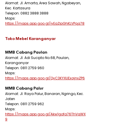
Alamat: Jl. Amarta, Area Sawah, Ngabeyan, 
Kec. Kartasura
Telepon: 0882 3888 3888
Maps: 
https://maps.app.goo.gl/jyEaZjpGhKLVPqa78
Toko Mebel Karanganyar
MMB Cabang Paulan
Alamat: Jl. Adi Sucipto No.68, Paulan, 
Karanganyar
Telepon: 0811 2759 960
Maps: 
https://maps.app.goo.gl/QvC3KYXUExajnxZP6
MMB Cabang Palur
Alamat: Jl. Raya Palur, Banaran, Ngringo, Kec. 
Jaten
Telepon: 0811 2759 962
Maps: 
https://maps.app.goo.gl/Akw1gofa76ThVqWX
9