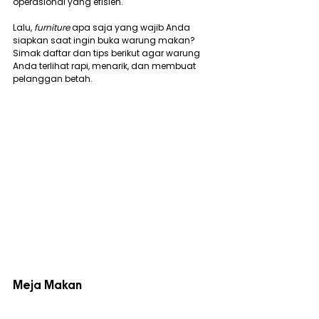
operasional yang efisien.
Lalu, 
furniture
 apa saja yang wajib Anda 
siapkan saat ingin buka warung makan? 
Simak daftar dan tips berikut agar warung 
Anda terlihat rapi, menarik, dan membuat 
pelanggan betah.
Meja Makan