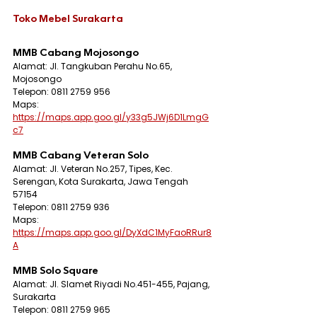
Toko Mebel Surakarta
MMB Cabang Mojosongo
Alamat: Jl. Tangkuban Perahu No.65, 
Mojosongo
Telepon: 0811 2759 956
Maps: 
https://maps.app.goo.gl/y33g5JWj6D1LmgG
c7
MMB Cabang Veteran Solo
Alamat: Jl. Veteran No.257, Tipes, Kec. 
Serengan, Kota Surakarta, Jawa Tengah 
57154
Telepon: 
0811 2759 936
Maps: 
https://maps.app.goo.gl/DyXdC1MyFaoRRur8
A
MMB Solo Square
Alamat: Jl. Slamet Riyadi No.451-455, Pajang, 
Surakarta
Telepon: 0811 2759 965