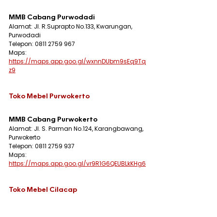
MMB Cabang Purwodadi
Alamat: Jl. R.Suprapto No.133, Kwarungan, 
Purwodadi
Telepon: 0811 2759 967
Maps: 
https://maps.app.goo.gl/wxnnDUbm9sEq9Tq
z9
Toko Mebel Purwokerto
MMB Cabang Purwokerto
Alamat: Jl. S. Parman No.124, Karangbawang, 
Purwokerto
Telepon: 0811 2759 937
Maps: 
https://maps.app.goo.gl/vr9R1G6QEUBLkKHg6
Toko Mebel Cilacap
MMB Cabang Cilacap