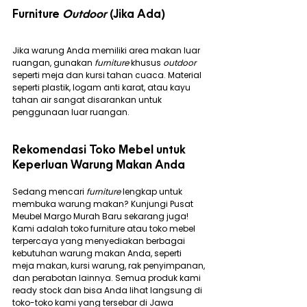
Furniture 
Outdoor
 (Jika Ada)
Jika warung Anda memiliki area makan luar 
ruangan, gunakan 
furniture
 khusus 
outdoor
seperti meja dan kursi tahan cuaca. Material 
seperti plastik, logam anti karat, atau kayu 
tahan air sangat disarankan untuk 
penggunaan luar ruangan.
Rekomendasi Toko Mebel untuk 
Keperluan Warung Makan Anda
Sedang mencari 
furniture
 lengkap untuk 
membuka warung makan? Kunjungi Pusat 
Meubel Margo Murah Baru sekarang juga! 
Kami adalah toko furniture atau toko mebel 
terpercaya yang menyediakan berbagai 
kebutuhan warung makan Anda, seperti 
meja makan, kursi warung, rak penyimpanan, 
dan perabotan lainnya. Semua produk kami 
ready stock dan bisa Anda lihat langsung di 
toko-toko kami yang tersebar di Jawa 