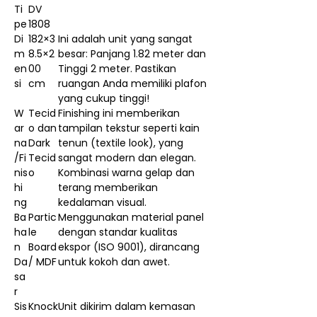
Ti
DV
pe
1808
Di
182×3
Ini adalah unit yang sangat
m
8.5×2
besar: Panjang 1.82 meter dan
en
00
Tinggi 2 meter. Pastikan
si
cm
ruangan Anda memiliki plafon
yang cukup tinggi!
W
Tecid
Finishing ini memberikan
ar
o dan
tampilan tekstur seperti kain
na
Dark
tenun (textile look), yang
/Fi
Tecid
sangat modern dan elegan.
nis
o
Kombinasi warna gelap dan
hi
terang memberikan
ng
kedalaman visual.
Ba
Partic
Menggunakan material panel
ha
le
dengan standar kualitas
n
Board
ekspor (ISO 9001), dirancang
Da
/ MDF
untuk kokoh dan awet.
sa
r
Sis
Knock
Unit dikirim dalam kemasan