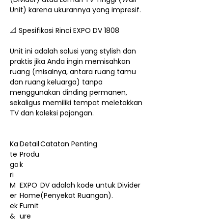
Unit) karena ukurannya yang impresif.
📐 Spesifikasi Rinci EXPO DV 1808
Unit ini adalah solusi yang stylish dan
praktis jika Anda ingin memisahkan
ruang (misalnya, antara ruang tamu
dan ruang keluarga) tanpa
menggunakan dinding permanen,
sekaligus memiliki tempat meletakkan
TV dan koleksi pajangan.
Ka
Detail
Catatan Penting
te
Produ
go
k
ri
M
EXPO
DV adalah kode untuk Divider
er
Home
(Penyekat Ruangan).
ek
Furnit
&
ure