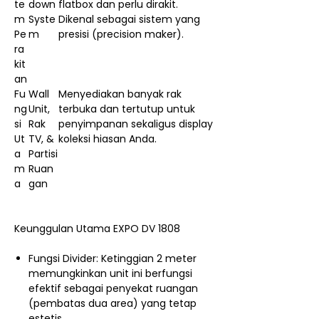
te
down
flatbox dan perlu dirakit.
m
Syste
Dikenal sebagai sistem yang
Pe
m
presisi (precision maker).
ra
kit
an
Fu
Wall
Menyediakan banyak rak
ng
Unit,
terbuka dan tertutup untuk
si
Rak
penyimpanan sekaligus display
Ut
TV, &
koleksi hiasan Anda.
a
Partisi
m
Ruan
a
gan
Keunggulan Utama EXPO DV 1808
Fungsi Divider: Ketinggian 2 meter
memungkinkan unit ini berfungsi
efektif sebagai penyekat ruangan
(pembatas dua area) yang tetap
estetis.