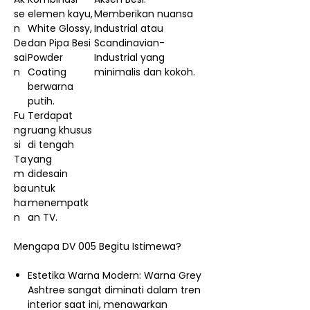
se
elemen kayu,
Memberikan nuansa
n
White Glossy,
Industrial atau
De
dan Pipa Besi
Scandinavian-
sai
Powder
Industrial yang
n
Coating
minimalis dan kokoh.
berwarna
putih.
Fu
Terdapat
ng
ruang khusus
si
di tengah
Ta
yang
m
didesain
ba
untuk
ha
menempatk
n
an TV.
Mengapa DV 005 Begitu Istimewa?
Estetika Warna Modern: Warna Grey
Ashtree sangat diminati dalam tren
interior saat ini, menawarkan