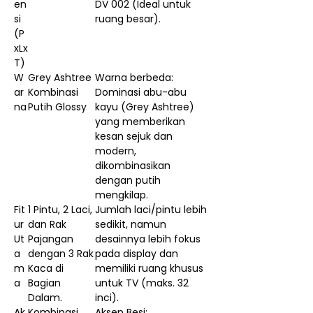
en
DV 002 (Ideal untuk
si
ruang besar).
(P
xLx
T)
W
Grey Ashtree
Warna berbeda:
ar
Kombinasi
Dominasi abu-abu
na
Putih Glossy
kayu (Grey Ashtree)
yang memberikan
kesan sejuk dan
modern,
dikombinasikan
dengan putih
mengkilap.
Fit
1 Pintu, 2 Laci,
Jumlah laci/pintu lebih
ur
dan Rak
sedikit, namun
Ut
Pajangan
desainnya lebih fokus
a
dengan 3 Rak
pada display dan
m
Kaca di
memiliki ruang khusus
a
Bagian
untuk TV (maks. 32
Dalam.
inci).
Ak
Kombinasi
Aksen Besi: