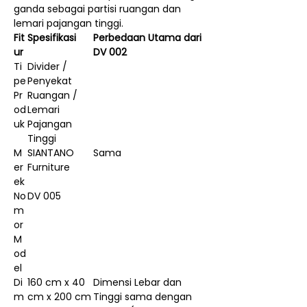
ganda sebagai partisi ruangan dan
lemari pajangan tinggi.
Fit
Spesifikasi
Perbedaan Utama dari
ur
DV 002
Ti
Divider /
pe
Penyekat
Pr
Ruangan /
od
Lemari
uk
Pajangan
Tinggi
M
SIANTANO
Sama
er
Furniture
ek
No
DV 005
m
or
M
od
el
Di
160 cm x 40
Dimensi Lebar dan
m
cm x 200 cm
Tinggi sama dengan