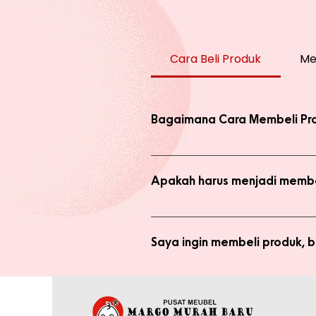
Cara Beli Produk
Me
Bagaimana Cara Membeli Pr
Ada 2 jenis produk yang ada di we
dengan harga normal, atau melaku
Apakah harus menjadi membe
Anda tidak perlu bergabung menja
bergabung menjadi member sepert
Saya ingin membeli produk,
Silakan checkout produk yang diin
(pastikan no. whatsapp yang ditul
Saya sudah jadi member tapi 
yang tertulis dan konfirmasikan ke