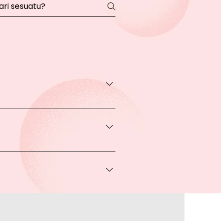
transaksi pada halaman Produk
rga khusus.
 bisa Anda dapatkan apabila
ice via Whatsapp kepada Anda.
a melakukan pembayaran ke rekening
a lakukan?