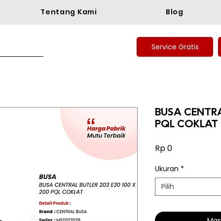
Tentang Kami
Blog
Service Gratis
BUSA CENTRA
PQL COKLAT
Harga
Rp 0
Ukuran
*
Pilih
Mas