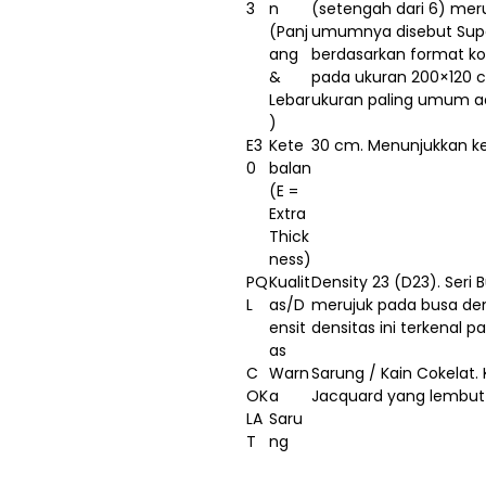
3
n
(setengah dari 6) mer
(Panj
umumnya disebut Super
ang
berdasarkan format k
&
pada ukuran 200×120 cm
Lebar
ukuran paling umum a
)
E3
Kete
30 cm. Menunjukkan k
0
balan
(E =
Extra
Thick
ness)
PQ
Kualit
Density 23 (D23). Seri
L
as/D
merujuk pada busa de
ensit
densitas ini terkenal p
as
C
Warn
Sarung / Kain Cokelat. 
OK
a
Jacquard yang lembut 
LA
Saru
T
ng