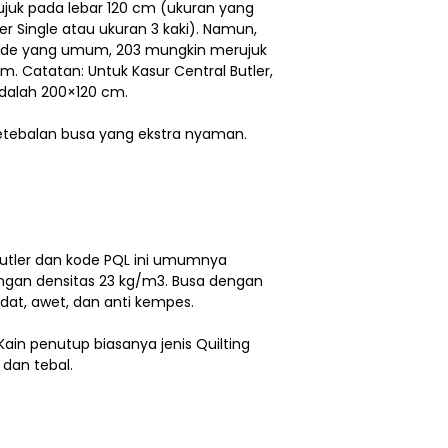
ujuk pada lebar 120 cm (ukuran yang
 Single atau ukuran 3 kaki). Namun,
ode yang umum, 203 mungkin merujuk
. Catatan: Untuk Kasur Central Butler,
dalah 200×120 cm.
etebalan busa yang ekstra nyaman.
 Butler dan kode PQL ini umumnya
ngan densitas 23 kg/m3. Busa dengan
adat, awet, dan anti kempes.
Kain penutup biasanya jenis Quilting
dan tebal.