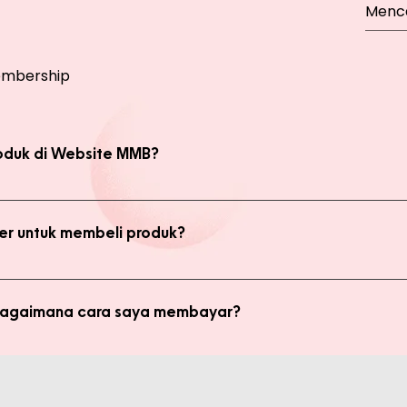
mbership
oduk di Website MMB?
bsite, yaitu produk Member dan Non Member. Anda bisa melakukan 
kan transaksi pada halaman Produk Member untuk mendapatkan ha
r untuk membeli produk?
di member untuk membeli produk MMB. Tetapi ada keuntungan yang
i potongan harga dan update promo terbaru.
 bagaimana cara saya membayar?
ginkan, kami akan mengkalkulasi ongkos kirim dan mengirimkan invo
is pada form pemesanan aktif) Setelah menerima invoice, Anda bis
tidak bisa login ke Produk Member, apa yang harus say
pada Admin.