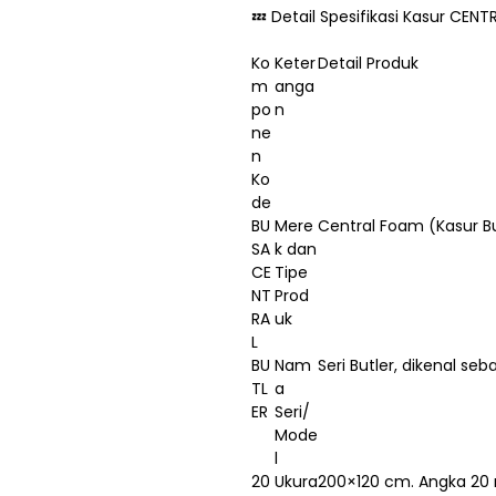
💤 Detail Spesifikasi Kasur CENT
Ko
Keter
Detail Produk
m
anga
po
n
ne
n
Ko
de
BU
Mere
Central Foam (Kasur B
SA
k dan
CE
Tipe
NT
Prod
RA
uk
L
BU
Nam
Seri Butler, dikenal se
TL
a
ER
Seri/
Mode
l
20
Ukura
200×120 cm. Angka 20 