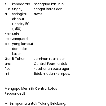
s
kepadatan
mengapa kasur ini
Bus
tinggi,
sangat keras dan
a
seringkali
awet.
disebut
Density 50
(D50).
Kain
Kain
Pela
Jacquard
pis
yang lembut
dan tidak
kasar.
Gar
5 Tahun
Jaminan resmi dari
ansi
Central Foam untuk
Res
ketahanan busa agar
mi
tidak mudah kempes.
Mengapa Memilih Central Lotus
Rebounded?
Sempurna untuk Tulang Belakang: