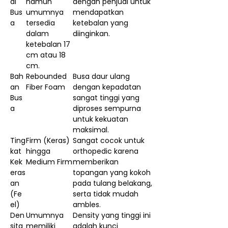
al
namun
dengan penjual untuk
Bus
umumnya
mendapatkan
a
tersedia
ketebalan yang
dalam
diinginkan.
ketebalan 17
cm atau 18
cm.
Bah
Rebounded
Busa daur ulang
an
Fiber Foam
dengan kepadatan
Bus
sangat tinggi yang
a
diproses sempurna
untuk kekuatan
maksimal.
Ting
Firm (Keras)
Sangat cocok untuk
kat
hingga
orthopedic karena
Kek
Medium Firm
memberikan
eras
topangan yang kokoh
an
pada tulang belakang,
(Fe
serta tidak mudah
el)
ambles.
Den
Umumnya
Density yang tinggi ini
sita
memiliki
adalah kunci