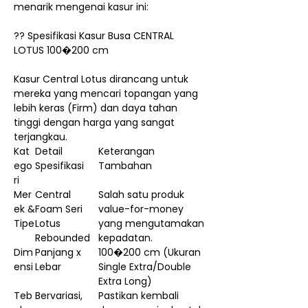
menarik mengenai kasur ini:
?? Spesifikasi Kasur Busa CENTRAL
LOTUS 100�200 cm
Kasur Central Lotus dirancang untuk
mereka yang mencari topangan yang
lebih keras (Firm) dan daya tahan
tinggi dengan harga yang sangat
terjangkau.
Kat
Detail
Keterangan
ego
Spesifikasi
Tambahan
ri
Mer
Central
Salah satu produk
ek &
Foam Seri
value-for-money
Tipe
Lotus
yang mengutamakan
Rebounded
kepadatan.
Dim
Panjang x
100�200 cm (Ukuran
ensi
Lebar
Single Extra/Double
Extra Long)
Teb
Bervariasi,
Pastikan kembali