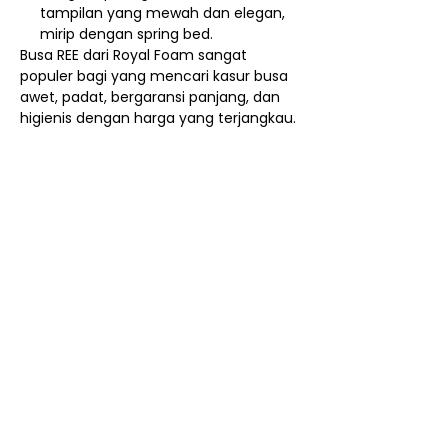
tampilan yang mewah dan elegan,
mirip dengan spring bed.
Busa REE dari Royal Foam sangat
populer bagi yang mencari kasur busa
awet, padat, bergaransi panjang, dan
higienis dengan harga yang terjangkau.
Nego / Harga Member
Cara Beli Produk
Membership
Bagaimana Cara Membeli