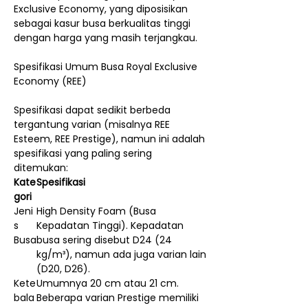
Exclusive Economy, yang diposisikan
sebagai kasur busa berkualitas tinggi
dengan harga yang masih terjangkau.
Spesifikasi Umum Busa Royal Exclusive
Economy (REE)
Spesifikasi dapat sedikit berbeda
tergantung varian (misalnya REE
Esteem, REE Prestige), namun ini adalah
spesifikasi yang paling sering
ditemukan:
Kate
Spesifikasi
gori
Jeni
High Density Foam (Busa
s
Kepadatan Tinggi). Kepadatan
Busa
busa sering disebut D24 (24
kg/m³), namun ada juga varian lain
(D20, D26).
Kete
Umumnya 20 cm atau 21 cm.
bala
Beberapa varian Prestige memiliki