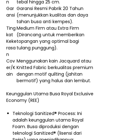
n
tebal hingga 25 cm.
Gar
Garansi Resmi Pabrik 20 Tahun
ansi
(menunjukkan kualitas dan daya
tahan busa anti kempes).
Ting
Medium Firm atau Extra Firm
kat
(Dirancang untuk memberikan
Keke
topangan yang optimal bagi
rasa
tulang punggung).
n
Cov
Menggunakan kain Jacquard atau
er/K
Knitted Fabric berkualitas premium
ain
dengan motif quilting (jahitan
bermotif) yang halus dan lembut.
Keunggulan Utama Busa Royal Exclusive
Economy (REE)
Teknologi Sanitized® Process: Ini
adalah keunggulan utama Royal
Foam. Busa diproduksi dengan
teknologi Sanitized® (lisensi dari
Swiss) yang menjadikannya: