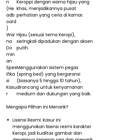
n
Keroppi dengan warna hijau yang
(He
khas, menjadikannya pusat
adb
perhatian yang ceria di kamar.
oard
)
War
Hijau (sesuai tema Keropi),
na
seringkali dipadukan dengan aksen
Do
putih.
min
an
Spes
Menggunakan sistem pegas
ifika
(spring bed) yang bergaransi
si
(biasanya 5 hingga 10 tahun),
Kasu
dirancang untuk kenyamanan
r
medium dan dukungan yang baik.
Mengapa Pilihan Ini Menarik?
Lisensi Resmi: Kasur ini
menggunakan lisensi resmi karakter
Keropi, jadi kualitas gambar dan
desainnya terjamin rapi dan menarik.