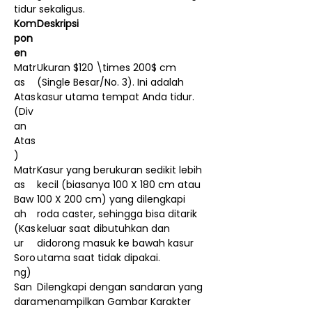
tidur sekaligus.
Kom
Deskripsi
pon
en
Matr
Ukuran $120 \times 200$ cm
as
(Single Besar/No. 3). Ini adalah
Atas
kasur utama tempat Anda tidur.
(Div
an
Atas
)
Matr
Kasur yang berukuran sedikit lebih
as
kecil (biasanya 100 X 180 cm atau
Baw
100 X 200 cm) yang dilengkapi
ah
roda caster, sehingga bisa ditarik
(Kas
keluar saat dibutuhkan dan
ur
didorong masuk ke bawah kasur
Soro
utama saat tidak dipakai.
ng)
San
Dilengkapi dengan sandaran yang
dara
menampilkan Gambar Karakter