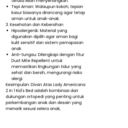
terasa lebih menyenangkan.
Tepi Aman: Walaupun kokoh, tepian
kasur biasanya dirancang agar tetap
aman untuk anak-anak.
3. Kesehatan dan Kebersihan
Hipoalergenik: Material yang
digunakan dipilih agar aman bagi
kulit sensitif dan sistem pernapasan
anak.
Anti-tungau: Dilengkapi dengan fitur
Dust Mite Repellent untuk
memastikan lingkungan tidur yang
sehat dan bersih, mengurangi risiko
alergi.
Kesimpulan: Divan Atas Lady Americana
2 in 1 Kid's Bed adalah kombinasi dari
dukungan ortopedi yang penting untuk
perkembangan anak dan desain yang
menarik sesuai selera anak,
menjadikannya investasi yang cerdas
untuk kamar tidur si kecil.