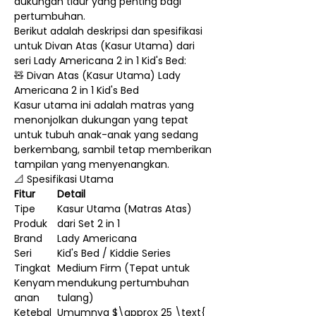
dukungan tidur yang penting bagi
pertumbuhan.
Berikut adalah deskripsi dan spesifikasi
untuk Divan Atas (Kasur Utama) dari
seri Lady Americana 2 in 1 Kid's Bed:
🧸 Divan Atas (Kasur Utama) Lady
Americana 2 in 1 Kid's Bed
Kasur utama ini adalah matras yang
menonjolkan dukungan yang tepat
untuk tubuh anak-anak yang sedang
berkembang, sambil tetap memberikan
tampilan yang menyenangkan.
📐 Spesifikasi Utama
Fitur
Detail
Tipe
Kasur Utama (Matras Atas)
Produk
dari Set 2 in 1
Brand
Lady Americana
Seri
Kid's Bed / Kiddie Series
Tingkat
Medium Firm (Tepat untuk
Kenyam
mendukung pertumbuhan
anan
tulang)
Ketebal
Umumnya $\approx 25 \text{