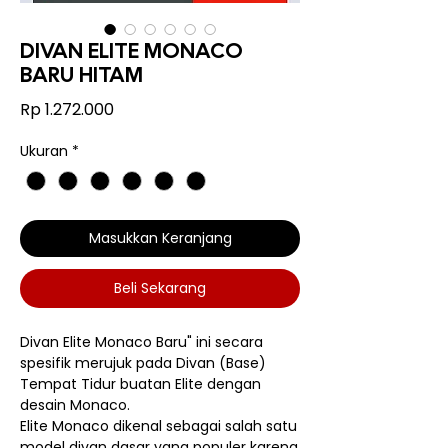
DIVAN ELITE MONACO
BARU HITAM
Harga
Rp 1.272.000
Ukuran
*
Masukkan Keranjang
Beli Sekarang
Divan Elite Monaco Baru" ini secara
spesifik merujuk pada Divan (Base)
Tempat Tidur buatan Elite dengan
desain Monaco.
Elite Monaco dikenal sebagai salah satu
model divan dasar yang populer karena