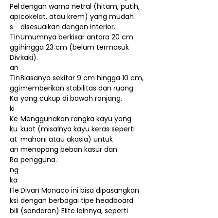
Pel
dengan warna netral (hitam, putih,
api
cokelat, atau krem) yang mudah
s
disesuaikan dengan interior.
Tin
Umumnya berkisar antara 20 cm
ggi
hingga 23 cm (belum termasuk
Div
kaki).
an
Tin
Biasanya sekitar 9 cm hingga 10 cm,
ggi
memberikan stabilitas dan ruang
Ka
yang cukup di bawah ranjang.
ki
Ke
Menggunakan rangka kayu yang
ku
kuat (misalnya kayu keras seperti
at
mahoni atau akasia) untuk
an
menopang beban kasur dan
Ra
pengguna.
ng
ka
Fle
Divan Monaco ini bisa dipasangkan
ksi
dengan berbagai tipe headboard
bili
(sandaran) Elite lainnya, seperti