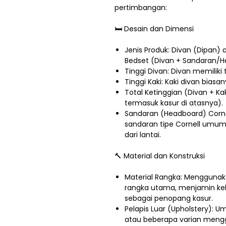
pertimbangan:
🛏️ Desain dan Dimensi
Jenis Produk: Divan (Dipan)
Bedset (Divan + Sandaran/H
Tinggi Divan: Divan memiliki 
Tinggi Kaki: Kaki divan biasan
Total Ketinggian (Divan + Kak
termasuk kasur di atasnya).
Sandaran (Headboard) Cornel
sandaran tipe Cornell umumny
dari lantai.
🔨 Material dan Konstruksi
Material Rangka: Menggunaka
rangka utama, menjamin kek
sebagai penopang kasur.
Pelapis Luar (Upholstery): 
atau beberapa varian menggu