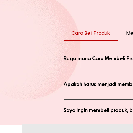
Cara Beli Produk
Me
Bagaimana Cara Membeli Pr
Ada 2 jenis produk yang ada di we
dengan harga normal, atau melaku
Apakah harus menjadi membe
Anda tidak perlu bergabung menja
bergabung menjadi member sepert
Saya ingin membeli produk,
Silakan checkout produk yang diin
(pastikan no. whatsapp yang ditul