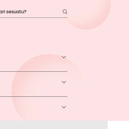
transaksi pada halaman Produk
rga khusus.
 bisa Anda dapatkan apabila
ice via Whatsapp kepada Anda.
a melakukan pembayaran ke rekening