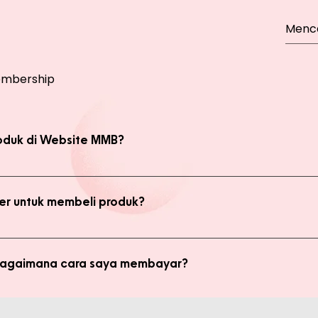
mbership
oduk di Website MMB?
bsite, yaitu produk Member dan Non Member. Anda bisa melakukan 
kan transaksi pada halaman Produk Member untuk mendapatkan ha
r untuk membeli produk?
di member untuk membeli produk MMB. Tetapi ada keuntungan yang
i potongan harga dan update promo terbaru.
 bagaimana cara saya membayar?
ginkan, kami akan mengkalkulasi ongkos kirim dan mengirimkan invo
is pada form pemesanan aktif) Setelah menerima invoice, Anda bis