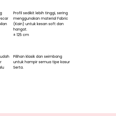
ng
Profil sedikit lebih tinggi, sering
scar
menggunakan material Fabric
pilan
(Kain) untuk kesan soft dan
hangat.
± 125 cm
sudah
Pilihan klasik dan seimbang
r
untuk hampir semua tipe kasur
alu
Serta.