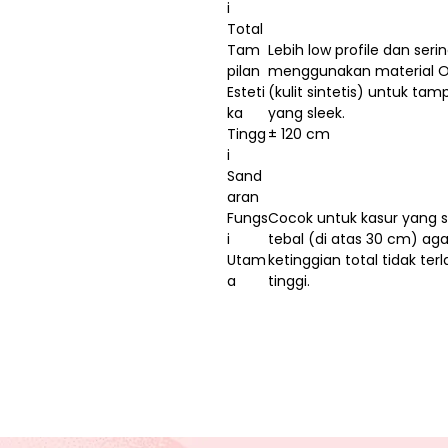
i
Total
Tam
Lebih low profile dan seri
pilan
menggunakan material O
Esteti
(kulit sintetis) untuk tam
ka
yang sleek.
Tingg
± 120 cm
i
Sand
aran
Fungs
Cocok untuk kasur yang 
i
tebal (di atas 30 cm) aga
Utam
ketinggian total tidak terl
a
tinggi.