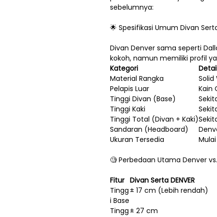
sebelumnya:
🌟 Spesifikasi Umum Divan Sert
Divan Denver sama seperti Dall
kokoh, namun memiliki profil ya
Kategori
Detai
Material Rangka
Solid
Pelapis Luar
Kain 
Tinggi Divan (Base)
Sekit
Tinggi Kaki
Sekit
Tinggi Total (Divan + Kaki)
Sekit
Sandaran (Headboard)
Denv
Ukuran Tersedia
Mulai
🧐 Perbedaan Utama Denver vs.
Fitur
Divan Serta DENVER
Tingg
± 17 cm (Lebih rendah)
i Base
Tingg
± 27 cm