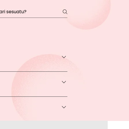
transaksi pada halaman Produk
rga khusus.
 bisa Anda dapatkan apabila
ice via Whatsapp kepada Anda.
a melakukan pembayaran ke rekening