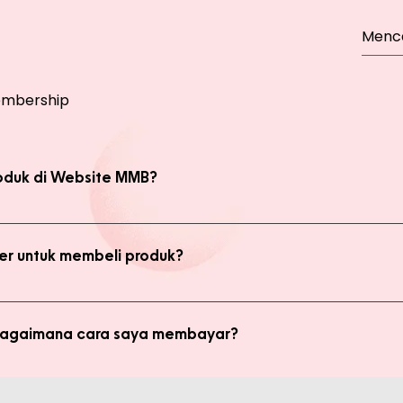
mbership
oduk di Website MMB?
bsite, yaitu produk Member dan Non Member. Anda bisa melakukan 
kan transaksi pada halaman Produk Member untuk mendapatkan ha
r untuk membeli produk?
di member untuk membeli produk MMB. Tetapi ada keuntungan yang
i potongan harga dan update promo terbaru.
 bagaimana cara saya membayar?
ginkan, kami akan mengkalkulasi ongkos kirim dan mengirimkan invo
is pada form pemesanan aktif) Setelah menerima invoice, Anda bis