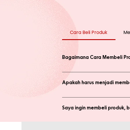
Cara Beli Produk
Me
Bagaimana Cara Membeli Pr
Ada 2 jenis produk yang ada di we
dengan harga normal, atau melaku
Apakah harus menjadi membe
Anda tidak perlu bergabung menja
bergabung menjadi member sepert
Saya ingin membeli produk,
Silakan checkout produk yang diin
(pastikan no. whatsapp yang ditul