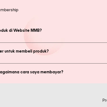
mbership
oduk di Website MMB?
bsite, yaitu produk Member dan Non Member. Anda bisa melakukan 
kan transaksi pada halaman Produk Member untuk mendapatkan ha
r untuk membeli produk?
di member untuk membeli produk MMB. Tetapi ada keuntungan yang
i potongan harga dan update promo terbaru.
 bagaimana cara saya membayar?
ginkan, kami akan mengkalkulasi ongkos kirim dan mengirimkan invo
is pada form pemesanan aktif) Setelah menerima invoice, Anda bis
tidak bisa login ke Produk Member, apa yang harus say
pada Admin.
P
tar sebagai member untuk bisa akses login ke Produk Member. Sil