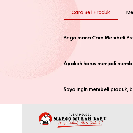
Cara Beli Produk
Me
Bagaimana Cara Membeli Pr
Ada 2 jenis produk yang ada di we
dengan harga normal, atau melaku
Apakah harus menjadi membe
Anda tidak perlu bergabung menja
bergabung menjadi member sepert
Saya ingin membeli produk,
Silakan checkout produk yang diin
(pastikan no. whatsapp yang ditul
Saya sudah jadi member tapi 
yang tertulis dan konfirmasikan ke
Anda memerlukan email yang terdaf