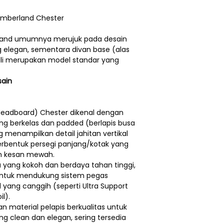
lumberland Chester
rland umumnya merujuk pada desain
elegan, sementara divan base (alas
ali merupakan model standar yang
sain
eadboard) Chester dikenal dengan
ng berkelas dan padded (berlapis busa
ng menampilkan detail jahitan vertikal
erbentuk persegi panjang/kotak yang
 kesan mewah.
 yang kokoh dan berdaya tahan tinggi,
untuk mendukung sistem pegas
 yang canggih (seperti Ultra Support
l).
 material pelapis berkualitas untuk
ng clean dan elegan, sering tersedia