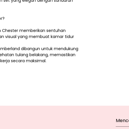
an set yang elegan dengan sandaran
er?
an Chester memberikan sentuhan
 visual yang membuat kamar tidur
lumberland dibangun untuk mendukung
ehatan tulang belakang, memastikan
kerja secara maksimal.