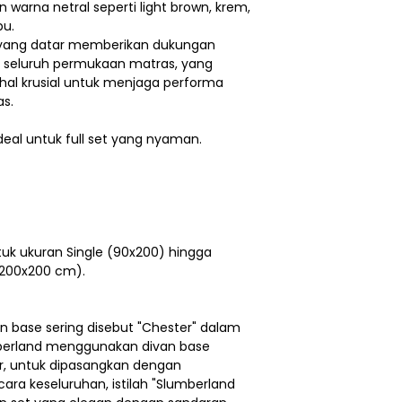
n warna netral seperti light brown, krem,
bu.
 yang datar memberikan dukungan
e seluruh permukaan matras, yang
al krusial untuk menjaga performa
s.
deal untuk full set yang nyaman.
tuk ukuran Single (90x200) hingga
(200x200 cm).
n base sering disebut "Chester" dalam
berland menggunakan divan base
ver, untuk dipasangkan dengan
ra keseluruhan, istilah "Slumberland