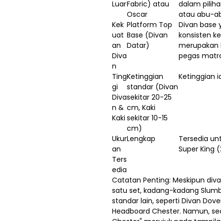
Luar
Fabric) atau
dalam piliha
Oscar
atau abu-a
Kek
Platform Top
Divan base
uat
Base (Divan
konsisten k
an
Datar)
merupakan h
Diva
pegas matra
n
Ting
Ketinggian
Ketinggian i
gi
standar (Divan
Diva
sekitar 20-25
n &
cm, Kaki
Kaki
sekitar 10-15
cm)
Ukur
Lengkap
Tersedia un
an
Super King 
Ters
edia
Catatan Penting: Meskipun diva
satu set, kadang-kadang Slum
standar lain, seperti Divan Do
Headboard Chester. Namun, seca