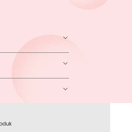
transaksi pada halaman Produk
rga khusus.
 bisa Anda dapatkan apabila
ice via Whatsapp kepada Anda.
a melakukan pembayaran ke rekening
a lakukan?
roduk
akan lengkapi data Anda pada