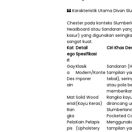
🏰 Karakteristik Utama Divan S
Chester pada konteks Slumbe
Headboard atau Sandaran yang 
kasur) yang digunakan seringk
sangat kuat.
Kat
Detail
Ciri Khas De
ego
Spesifikasi
ri
Gay
Klasik
Sandaran (H
a
Modern/Konte
tampilan ya
Des
mporer
tebal), seri
ain
atau pola b
memberikan
Mat
Solid Wood
Rangka kayu
erial
(Kayu Keras)
dirancang 
Ran
Slumberland
gka
Pocketed Coi
Pela
Kain Pelapis
Menggunakan
pis
(Upholstery
tampilan ya