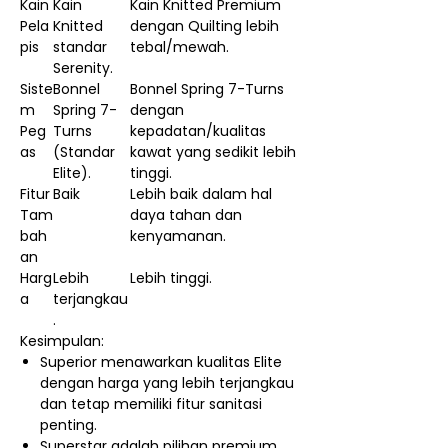
Kain
Kain
Kain Knitted Premium
Pela
Knitted
dengan Quilting lebih
pis
standar
tebal/mewah.
Serenity.
Siste
Bonnel
Bonnel Spring 7-Turns
m
Spring 7-
dengan
Peg
Turns
kepadatan/kualitas
as
(Standar
kawat yang sedikit lebih
Elite).
tinggi.
Fitur
Baik
Lebih baik dalam hal
Tam
daya tahan dan
bah
kenyamanan.
an
Harg
Lebih
Lebih tinggi.
a
terjangkau
.
Kesimpulan:
Superior menawarkan kualitas Elite
dengan harga yang lebih terjangkau
dan tetap memiliki fitur sanitasi
penting.
Superstar adalah pilihan premium