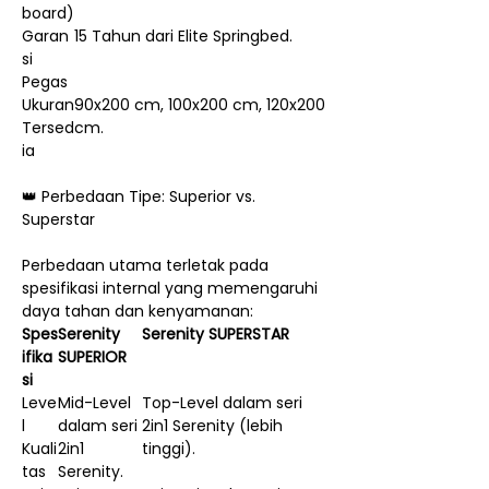
board)
Garan
15 Tahun dari Elite Springbed.
si
Pegas
Ukuran
90x200 cm, 100x200 cm, 120x200
Tersed
cm.
ia
👑 Perbedaan Tipe: Superior vs.
Superstar
Perbedaan utama terletak pada
spesifikasi internal yang memengaruhi
daya tahan dan kenyamanan:
Spes
Serenity
Serenity SUPERSTAR
ifika
SUPERIOR
si
Leve
Mid-Level
Top-Level dalam seri
l
dalam seri
2in1 Serenity (lebih
Kuali
2in1
tinggi).
tas
Serenity.