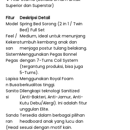
Superior dan Superstar)
Fitur
Deskripsi Detail
Model
Spring Bed Sorong (2 in 1 / Twin
Bed) Full Set
Feel /
Medium, ideal untuk menunjang
Kekera
tumbuh kembang anak dan
san
menjaga postur tulang belakang.
Sistem
Menggunakan Pegas Bonnel
Pegas
dengan 7-Turns Coil System
(tergantung produksi, bisa juga
5-Turns).
Lapisa
Menggunakan Royal Foam
n Busa
berkualitas tinggi.
Sanita
Dilengkapi teknologi Sanitized
si
(Anti-Bakteri, Anti-Jamur, Anti-
Kutu Debu/Alergi). Ini adalah fitur
unggulan Elite.
Sanda
Tersedia dalam berbagai pilihan
ran
headboard anak yang lucu dan
(Head
sesuai dengan motif kain.