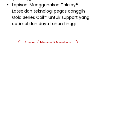
Lapisan: Menggunakan Talalay®
Latex dan teknologi pegas canggih
Gold Series Coil™ untuk support yang
optimal dan daya tahan tinggi.
Nego / Harga Member
Cara Beli Produk
Membership
Bagaimana Cara Membeli
Produk di Website MMB?