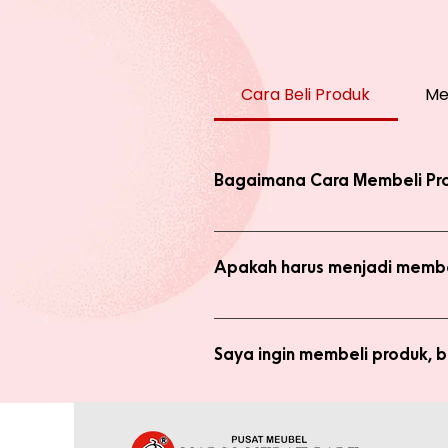
Cara Beli Produk
Me
Bagaimana Cara Membeli Pr
Ada 2 jenis produk yang ada di we
dengan harga normal, atau melaku
Apakah harus menjadi membe
Anda tidak perlu bergabung menja
bergabung menjadi member sepert
Saya ingin membeli produk,
Silakan checkout produk yang diin
(pastikan no. whatsapp yang ditul
Saya sudah jadi member tapi 