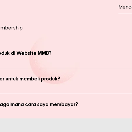
mbership
oduk di Website MMB?
bsite, yaitu produk Member dan Non Member. Anda bisa melakukan 
kan transaksi pada halaman Produk Member untuk mendapatkan ha
r untuk membeli produk?
di member untuk membeli produk MMB. Tetapi ada keuntungan yang
i potongan harga dan update promo terbaru.
 bagaimana cara saya membayar?
ginkan, kami akan mengkalkulasi ongkos kirim dan mengirimkan invo
is pada form pemesanan aktif) Setelah menerima invoice, Anda bis
tidak bisa login ke Produk Member, apa yang harus say