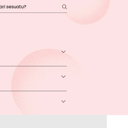
transaksi pada halaman Produk
rga khusus.
 bisa Anda dapatkan apabila
ice via Whatsapp kepada Anda.
a melakukan pembayaran ke rekening
a lakukan?