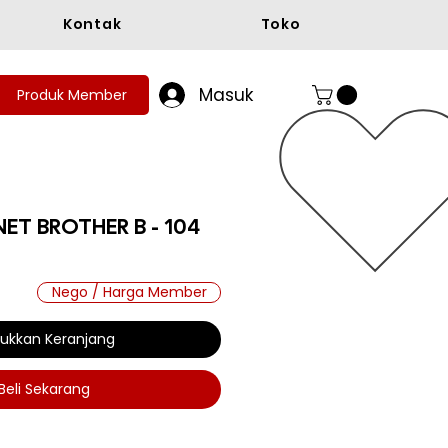
Kontak
Toko
Masuk
Produk Member
NET BROTHER B - 104
ga
Nego / Harga Member
ukkan Keranjang
Beli Sekarang