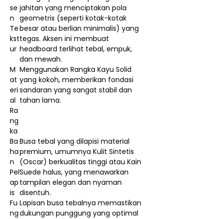
se
jahitan yang menciptakan pola
n
geometris (seperti kotak-kotak
Te
besar atau berlian minimalis) yang
kst
tegas. Aksen ini membuat
ur
headboard terlihat tebal, empuk,
dan mewah.
M
Menggunakan Rangka Kayu Solid
at
yang kokoh, memberikan fondasi
eri
sandaran yang sangat stabil dan
al
tahan lama.
Ra
ng
ka
Ba
Busa tebal yang dilapisi material
ha
premium, umumnya Kulit Sintetis
n
(Oscar) berkualitas tinggi atau Kain
Pel
Suede halus, yang menawarkan
ap
tampilan elegan dan nyaman
is
disentuh.
Fu
Lapisan busa tebalnya memastikan
ng
dukungan punggung yang optimal