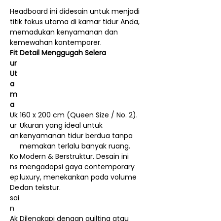
Headboard ini didesain untuk menjadi
titik fokus utama di kamar tidur Anda,
memadukan kenyamanan dan
kemewahan kontemporer.
Fit
Detail Menggugah Selera
ur
Ut
a
m
a
Uk
160 x 200 cm (Queen Size / No. 2).
ur
Ukuran yang ideal untuk
an
kenyamanan tidur berdua tanpa
memakan terlalu banyak ruang.
Ko
Modern & Berstruktur. Desain ini
ns
mengadopsi gaya contemporary
ep
luxury, menekankan pada volume
De
dan tekstur.
sai
n
Ak
Dilengkapi dengan quilting atau