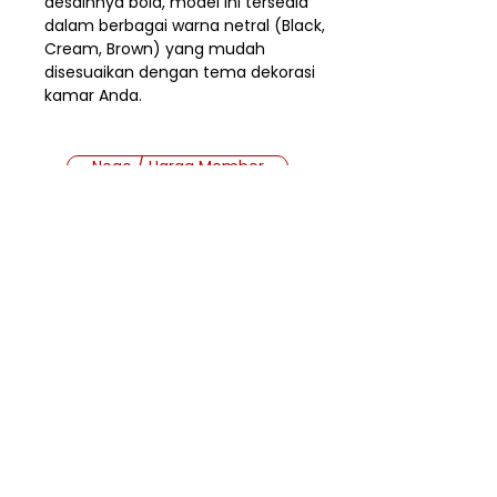
desainnya bold, model ini tersedia
dalam berbagai warna netral (Black,
Cream, Brown) yang mudah
disesuaikan dengan tema dekorasi
kamar Anda.
Nego / Harga Member
Cara Beli Produk
Membership
Bagaimana Cara Membeli
Produk di Website MMB?