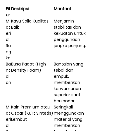
Fit
Deskripsi
Manfaat
ur
M
Kayu Solid Kualitas
Menjamin
at
Baik
stabilitas dan
eri
kekuatan untuk
al
penggunaan
Ra
jangka panjang.
ng
ka
Ba
Busa Padat (High
Bantalan yang
nt
Density Foam)
tebal dan
al
empuk,
an
memberikan
kenyamanan
superior saat
bersandar.
M
Kain Premium atau
Seringkali
at
Oscar (Kulit Sintetis)
menggunakan
eri
Lembut
material yang
al
memberikan