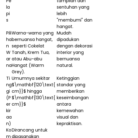
Pe
tampilan dan
la
sentuhan yang
pi
lebih
s
"membumi" dan
hangat.
Pili
Warna-warna yang
Mudah
ha
bernuansa hangat,
dipadukan
n
seperti Cokelat
dengan dekorasi
W
Tanah, Krem Tua,
interior yang
ar
atau Abu-abu
bernuansa
na
Hangat (Warm
natural.
Grey).
Ti
Umumnya sekitar
Ketinggian
ng
$\mathbf{120\text{
standar yang
gi
cm}}$ hingga
memberikan
(P
$\mathbf{130\text{
keseimbangan
er
cm}}$
antara
kir
kemewahan
aa
visual dan
n)
kepraktisan.
Ko
Dirancang untuk
m
dipasangkan