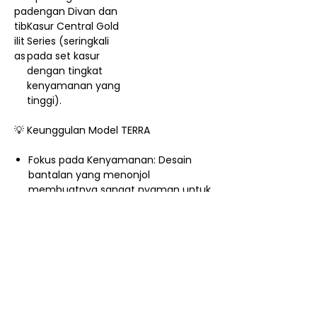
pa
dengan Divan dan
tib
Kasur Central Gold
ilit
Series (seringkali
as
pada set kasur
dengan tingkat
kenyamanan yang
tinggi).
💡 Keunggulan Model TERRA
Fokus pada Kenyamanan: Desain
bantalan yang menonjol
membuatnya sangat nyaman untuk
aktivitas di tempat tidur.
Kesan Homey: Memberikan suasana
kamar tidur yang lebih intim, hangat,
dan mengundang.
Desain Kokoh: Bentuknya yang
penuh dan stabil memberikan
penampilan yang solid dan
terpercaya.