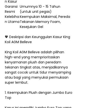
n Kasur
Garansi
Umumnya 10 - 15 Tahun
Resmi
(untuk unit pegas)
Kelebiha
Keempukan Maksimal, Pereda
n Utama
Tekanan Memory Foam,
Kesejukan Gel
💖 Deskripsi dan Keunggulan Kasur King
Koil AGM Belleve
King Koil AGM Belleve adalah pilihan
high-end yang memprioritaskan
kenyamanan plush dan peredam
tekanan tingkat atas, menjadikannya
sangat cocok untuk tidur menyamping
atau bagi yang menyukai permukaan
super lembut.
1. Keempukan Plush dengan Jumbo Euro
Top
Kasur ini memiliki Jumbo Euro Top yang