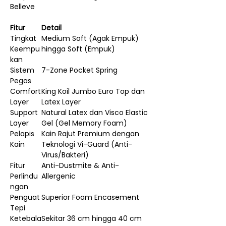
Belleve
Fitur
Detail
Tingkat
Medium Soft (Agak Empuk)
Keempu
hingga Soft (Empuk)
kan
Sistem
7-Zone Pocket Spring
Pegas
Comfort
King Koil Jumbo Euro Top dan
Layer
Latex Layer
Support
Natural Latex dan Visco Elastic
Layer
Gel (Gel Memory Foam)
Pelapis
Kain Rajut Premium dengan
Kain
Teknologi Vi-Guard (Anti-
Virus/Bakteri)
Fitur
Anti-Dustmite & Anti-
Perlindu
Allergenic
ngan
Penguat
Superior Foam Encasement
Tepi
Ketebala
Sekitar 36 cm hingga 40 cm