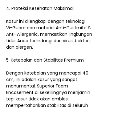
4. Proteksi Kesehatan Maksimal
Kasur ini dilengkapi dengan teknologi
Vi-Guard dan material Anti-Dustmite &
Anti-Allergenic, memastikan lingkungan
tidur Anda terlindungi dari virus, bakteri,
dan alergen.
5. Ketebalan dan Stabilitas Premium
Dengan ketebalan yang mencapai 40
cm, ini adalah kasur yang sangat
monumental. Superior Foam
Encasement di sekelilingnya menjamin
tepi kasur tidak akan ambles,
mempertahankan stabilitas di seluruh
permukaan kasur.
Kesimpulan:
King Koil AGM Belleve adalah kasur
mewah yang menawarkan
kenyamanan Soft (sangat empuk) dan