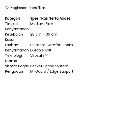
📋 Ringkasan Spesifikasi
Kategori
Spesifikasi Serta Andes
Tingkat
Medium Firm
Kenyamanan
Ketebalan
28 cm – 30 cm
Kasur
Lapisan
Ultimate Comfort Foam,
Kenyamanan
Durable Knit
Teknologi
Virosafe™
Utama
Sistem Pegas
Pocket Spring System
Penguatan
M-Guard / Edge Support
Tepi
Fokus Utama
Dukungan Seimbang dan
Daya Tahan
Serta Andes adalah pilihan yang cerdas
jika Anda mencari kasur dengan
kekuatan dukungan di atas rata-rata
(Medium Firm) dengan fitur-fitur Serta