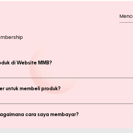
mbership
oduk di Website MMB?
bsite, yaitu produk Member dan Non Member. Anda bisa melakukan 
kan transaksi pada halaman Produk Member untuk mendapatkan ha
r untuk membeli produk?
di member untuk membeli produk MMB. Tetapi ada keuntungan yang
i potongan harga dan update promo terbaru.
 bagaimana cara saya membayar?
ginkan, kami akan mengkalkulasi ongkos kirim dan mengirimkan invo