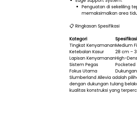
Edge Support System:
Penguatan di sekeliling 
memaksimalkan area tidu
📋 Ringkasan Spesifikasi
Kategori
Spesifikas
Tingkat Kenyamanan
Medium Fi
Ketebalan Kasur
28 cm – 
Lapisan Kenyamanan
High-Dens
Sistem Pegas
Pocketed 
Fokus Utama
Dukungan
Slumberland Allevia adalah pili
dengan dukungan tulang belak
kualitas konstruksi yang terper