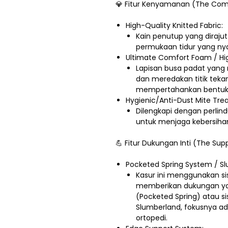
💎 Fitur Kenyamanan (The Comf
High-Quality Knitted Fabric:
Kain penutup yang diraju
permukaan tidur yang ny
Ultimate Comfort Foam / Hi
Lapisan busa padat yang
dan meredakan titik tek
mempertahankan bentuk
Hygienic/Anti-Dust Mite Tre
Dilengkapi dengan perlin
untuk menjaga kebersihan 
💪 Fitur Dukungan Inti (The Su
Pocketed Spring System / Sl
Kasur ini menggunakan s
memberikan dukungan yang
(Pocketed Spring) atau s
Slumberland, fokusnya ad
ortopedi.