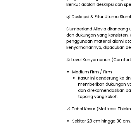
Berikut adalah deskripsi dan spe
🌿 Deskripsi & Fitur Utama Slum
Slumberland Allevia dirancang
dan dukungan yang konsisten. K
penggunaan material alami ata
kenyamanannya, dipadukan den
⚖️ Level Kenyamanan (Comfort
Medium Firm / Firm
Kasur ini cenderung ke tin
memberikan dukungan yan
dan direkomendasikan b
topang yang kokoh.
📐 Tebal Kasur (Mattress Thick
Sekitar 28 cm hingga 30 cm.