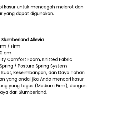
tepi kasur untuk mencegah melorot dan
r yang dapat digunakan.
i Slumberland Allevia
rm / Firm
30 cm
ity Comfort Foam, Knitted Fabric
Spring / Posture Spring System
 Kuat, Keseimbangan, dan Daya Tahan
han yang andal jika Anda mencari kasur
ang yang tegas (Medium Firm), dengan
caya dari Slumberland.