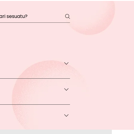
transaksi pada halaman Produk
rga khusus.
 bisa Anda dapatkan apabila
ice via Whatsapp kepada Anda.