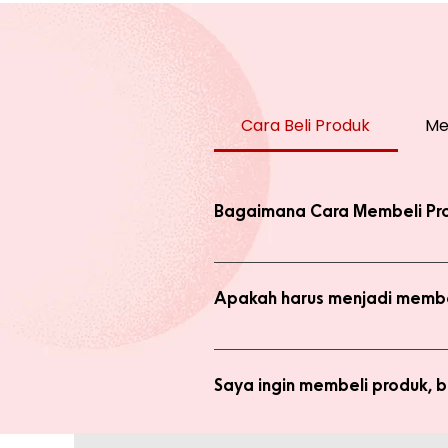
Cara Beli Produk
Me
Bagaimana Cara Membeli Pr
Ada 2 jenis produk yang ada di we
dengan harga normal, atau melaku
Apakah harus menjadi membe
Anda tidak perlu bergabung menja
bergabung menjadi member sepert
Saya ingin membeli produk,
Silakan checkout produk yang diin