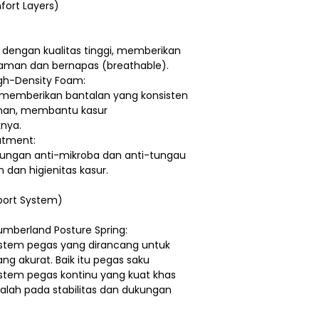
ort Layers)
t dengan kualitas tinggi, memberikan
aman dan bernapas (breathable).
gh-Density Foam:
 memberikan bantalan yang konsisten
anan, membantu kasur
nya.
atment:
dungan anti-mikroba dan anti-tungau
dan higienitas kasur.
pport System)
umberland Posture Spring:
istem pegas yang dirancang untuk
 akurat. Baik itu pegas saku
istem pegas kontinu yang kuat khas
alah pada stabilitas dan dukungan