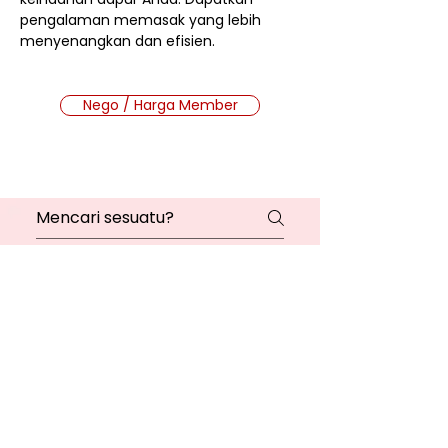
pengalaman memasak yang lebih
menyenangkan dan efisien.
Nego / Harga Member
Cara Beli Produk
Membership
Bagaimana Cara Membeli
Produk di Website MMB?
Ada 2 jenis produk yang ada di