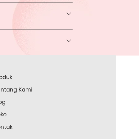
transaksi pada halaman Produk
rga khusus.
 bisa Anda dapatkan apabila
ice via Whatsapp kepada Anda.
a melakukan pembayaran ke rekening
a lakukan?
roduk
akan lengkapi data Anda pada
entang Kami
m Anda memulai untuk transaksi
og
oko
ontak