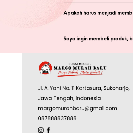
Ada 2 jenis produk yang ada di we
dengan harga normal, atau melaku
Apakah harus menjadi membe
Anda tidak perlu bergabung menja
bergabung menjadi member sepert
Saya ingin membeli produk,
Silakan checkout produk yang diin
(pastikan no. whatsapp yang ditul
Saya sudah jadi member tapi 
yang tertulis dan konfirmasikan ke
Anda memerlukan email yang terdaf
Admin di: https://wa.me/62878888
Jl. A. Yani No. 11 Kartasura, Sukoharjo,
online.
Jawa Tengah, Indonesia
margomurahbaru@gmail.com
087888837888