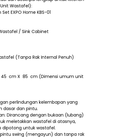
nit Wastafel):
hen Set EXPO Home KBS-01
Wastafel / Sink Cabinet
stafel (Tanpa Rak Internal Penuh)
cm X 45 cm X 85 cm (Dimensi umum unit
engan perlindungan kelembapan yang
n dasar dan pintu.
an: Dirancang dengan bukaan (lubang)
tuk meletakkan wastafel di atasnya,
p dipotong untuk wastafel.
pintu swing (mengayun) dan tanpa rak