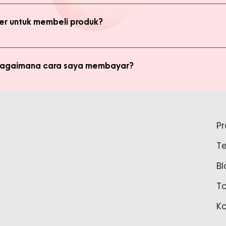
bsite, yaitu produk Member dan Non Member. Anda bisa melakukan 
kan transaksi pada halaman Produk Member untuk mendapatkan ha
r untuk membeli produk?
di member untuk membeli produk MMB. Tetapi ada keuntungan yang
i potongan harga dan update promo terbaru.
 bagaimana cara saya membayar?
ginkan, kami akan mengkalkulasi ongkos kirim dan mengirimkan invo
is pada form pemesanan aktif) Setelah menerima invoice, Anda bis
tidak bisa login ke Produk Member, apa yang harus say
pada Admin.
P
tar sebagai member untuk bisa akses login ke Produk Member. Sil
T
37888 Tunggu waktu 24-48 jam untuk proses pembaruan data sebelu
Bl
T
K