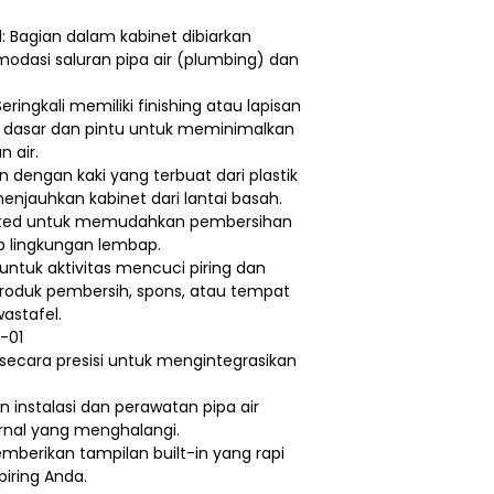
: Bagian dalam kabinet dibiarkan
dasi saluran pipa air (plumbing) dan
ringkali memiliki finishing atau lapisan
tar dasar dan pintu untuk meminimalkan
n air.
an dengan kaki yang terbuat dari plastik
njauhkan kabinet dari lantai basah.
ated untuk memudahkan pembersihan
 lingkungan lembap.
ntuk aktivitas mencuci piring dan
oduk pembersih, spons, atau tempat
astafel.
-01
 secara presisi untuk mengintegrasikan
 instalasi dan perawatan pipa air
ernal yang menghalangi.
berikan tampilan built-in yang rapi
piring Anda.