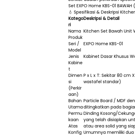
Set EXPO Home KBS-01 BAWAH (U
💧 Spesifikasi & Deskripsi Kitc
Katego
Deskripsi & Detail
ri
Nama
Kitchen Set Bawah Unit 
Produk
Seri /
EXPO Home KBS-01
Model
Jenis
Kabinet Dasar Khusus Wa
Kabine
t
Dimen
P x L x T: Sekitar 80 
si
wastafel standar)
(Perkir
aan)
Bahan
Particle Board / MDF d
Utama
ditingkatkan pada bagia
Permu
Dinding Kosong/Cekung
kaan
yang telah disiapkan un
Atas
atau area solid yang sia
Konfig
Umumnya memiliki dua 