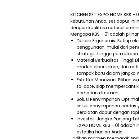
KITCHEN SET EXPO HOME KBS - 0
kebutuhan Anda, set dapur in
dengan kualitas material prem
Mengapa KBS - 01 adalah pilihan
Desain Ergonomis: Setiap 
penggunaan, mulai dari pen
strategis hingga permukaan
Material Berkualitas Tinggi: D
mudah dibersihkan, dan ant
tampak baru dalam jangka 
Estetika Menawan: Pilihan w
to-date, siap mempercantik
perhatian di rumah.
Solusi Penyimpanan Optimal:
solusi penyimpanan cerda
peralatan dapur dengan rapi 
Investasi Jangka Panjang: Le
EXPO HOME KBS - 01 adalah i
estetika hunian Anda.
Jadikan momen memasak Anda 