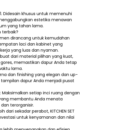
1. Didesain khusus untuk memenuhi
i menggabungkan estetika menawan
ium yang tahan lama.
 terbaik?
elemen dirancang untuk kemudahan
empatan laci dan kabinet yang
 kerja yang luas dan nyaman.
ibuat dari material pilihan yang kuat,
i gores, memastikan dapur Anda tetap
waktu lama.
arna dan finishing yang elegan dan up-
 tampilan dapur Anda menjadi pusat
 Maksimalkan setiap inci ruang dengan
s yang membantu Anda menata
dan terorganisir.
bih dari sekadar perabot, KITCHEN SET
nvestasi untuk kenyamanan dan nilai
lebih menyenangkan dan efisien.