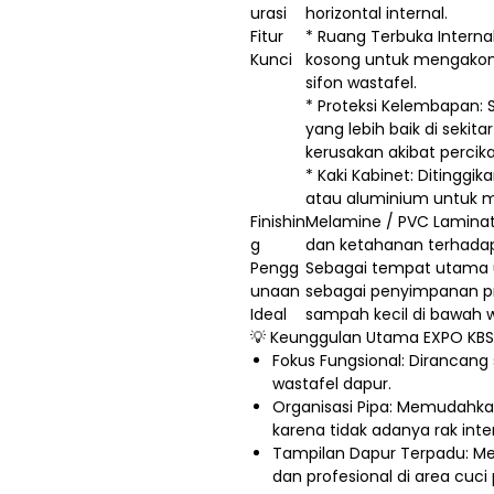
urasi
horizontal internal.
Fitur
* Ruang Terbuka Internal
Kunci
kosong untuk mengakomo
sifon wastafel.
* Proteksi Kelembapan: Se
yang lebih baik di seki
kerusakan akibat percika
* Kaki Kabinet: Ditinggik
atau aluminium untuk me
Finishin
Melamine / PVC Lamin
g
dan ketahanan terhadap
Pengg
Sebagai tempat utama u
unaan
sebagai penyimpanan pr
Ideal
sampah kecil di bawah w
💡 Keunggulan Utama EXPO KBS
Fokus Fungsional: Dirancang
wastafel dapur.
Organisasi Pipa: Memudahkan
karena tidak adanya rak int
Tampilan Dapur Terpadu: Mem
dan profesional di area cuci 