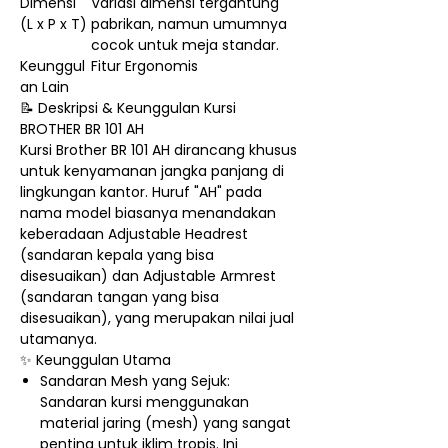
Dimensi
Variasi dimensi tergantung
(L x P x T)
pabrikan, namun umumnya
cocok untuk meja standar.
Keunggul
Fitur Ergonomis
an Lain
📝 Deskripsi & Keunggulan Kursi
BROTHER BR 101 AH
Kursi Brother BR 101 AH dirancang khusus
untuk kenyamanan jangka panjang di
lingkungan kantor. Huruf "AH" pada
nama model biasanya menandakan
keberadaan Adjustable Headrest
(sandaran kepala yang bisa
disesuaikan) dan Adjustable Armrest
(sandaran tangan yang bisa
disesuaikan), yang merupakan nilai jual
utamanya.
✨ Keunggulan Utama
Sandaran Mesh yang Sejuk:
Sandaran kursi menggunakan
material jaring (mesh) yang sangat
penting untuk iklim tropis. Ini