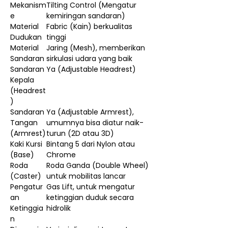
Mekanism
Tilting Control (Mengatur
e
kemiringan sandaran)
Material
Fabric (Kain) berkualitas
Dudukan
tinggi
Material
Jaring (Mesh), memberikan
Sandaran
sirkulasi udara yang baik
Sandaran
Ya (Adjustable Headrest)
Kepala
(Headrest
)
Sandaran
Ya (Adjustable Armrest),
Tangan
umumnya bisa diatur naik-
(Armrest)
turun (2D atau 3D)
Kaki Kursi
Bintang 5 dari Nylon atau
(Base)
Chrome
Roda
Roda Ganda (Double Wheel)
(Caster)
untuk mobilitas lancar
Pengatur
Gas Lift, untuk mengatur
an
ketinggian duduk secara
Ketinggia
hidrolik
n