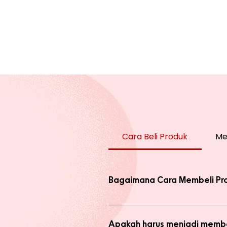
Cara Beli Produk
Me
Bagaimana Cara Membeli Pr
Ada 2 jenis produk yang ada di we
dengan harga normal, atau melaku
Apakah harus menjadi membe