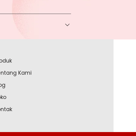
 bisa Anda dapatkan apabila
ice via Whatsapp kepada Anda.
a melakukan pembayaran ke rekening
a lakukan?
roduk
akan lengkapi data Anda pada
entang Kami
m Anda memulai untuk transaksi
og
oko
ontak