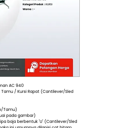
irman AC 940
si Tamu / Kursi Rapat (Cantilever/Sled
ap/Tamu)
suai pada gambar)
pa baja berbentuk 'U' (Cantilever/Sled
ngka ini umumnya dilapisi cat hitam