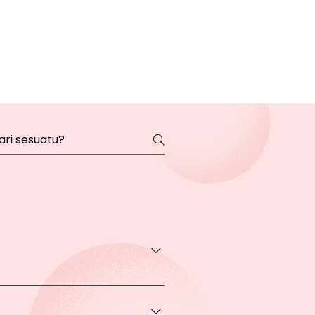
transaksi pada halaman Produk
rga khusus.