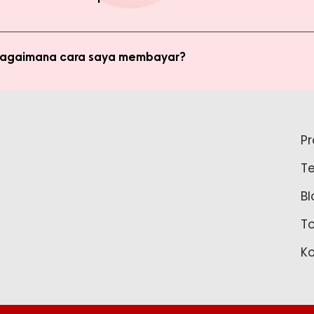
di member untuk membeli produk MMB. Tetapi ada keuntungan yang
i potongan harga dan update promo terbaru.
 bagaimana cara saya membayar?
ginkan, kami akan mengkalkulasi ongkos kirim dan mengirimkan invo
is pada form pemesanan aktif) Setelah menerima invoice, Anda bis
tidak bisa login ke Produk Member, apa yang harus say
pada Admin.
P
tar sebagai member untuk bisa akses login ke Produk Member. Sil
T
37888 Tunggu waktu 24-48 jam untuk proses pembaruan data sebelu
Bl
T
K