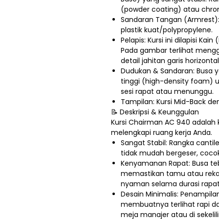
(powder coating) atau chro
Sandaran Tangan (Armrest): 
plastik kuat/polypropylene.
Pelapis: Kursi ini dilapisi Kain
Pada gambar terlihat mengg
detail jahitan garis horizon
Dudukan & Sandaran: Busa y
tinggi (high-density foam
sesi rapat atau menunggu.
Tampilan: Kursi Mid-Back de
📝 Deskripsi & Keunggulan
Kursi Chairman AC 940 adalah k
melengkapi ruang kerja Anda.
Sangat Stabil: Rangka canti
tidak mudah bergeser, cocok
Kenyamanan Rapat: Busa te
memastikan tamu atau reka
nyaman selama durasi rapat
Desain Minimalis: Penampila
membuatnya terlihat rapi dan
meja manajer atau di sekelil