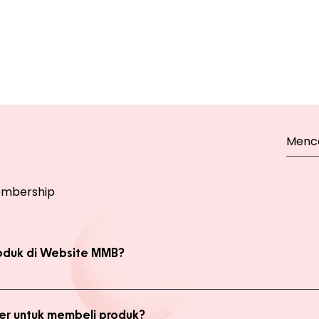
mbership
oduk di Website MMB?
bsite, yaitu produk Member dan Non Member. Anda bisa melakukan 
kan transaksi pada halaman Produk Member untuk mendapatkan ha
r untuk membeli produk?