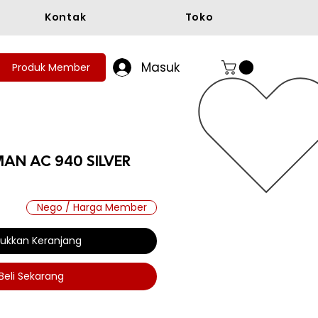
Kontak
Toko
Masuk
Produk Member
MAN AC 940 SILVER
ga
Nego / Harga Member
ukkan Keranjang
Beli Sekarang