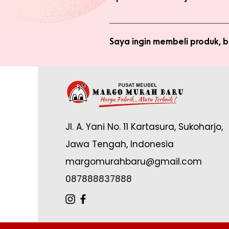
Anda tidak perlu bergabung menja
bergabung menjadi member sepert
Saya ingin membeli produk,
Silakan checkout produk yang diin
(pastikan no. whatsapp yang ditul
Saya sudah jadi member tapi 
yang tertulis dan konfirmasikan ke
Anda memerlukan email yang terdaf
Admin di: https://wa.me/62878888
Jl. A. Yani No. 11 Kartasura, Sukoharjo,
online.
Jawa Tengah, Indonesia
margomurahbaru@gmail.com
087888837888