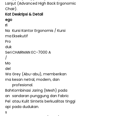
Lanjut (Advanced High Back Ergonomic
Chair).
Kat
Deskripsi & Detail
ego
ri
Na
Kursi Kantor Ergonomis / Kursi
ma
Eksekutif
Pro
duk
Seri
CHAIRMAN EC-7000 A
/
Mo
del
Wa
Grey (Abu-abu), memberikan
rna
kesan netral, modern, dan
profesional.
Bah
Kombinasi Jaring (Mesh) pada
an
sandaran punggung dan Fabric
Pel
atau Kulit Sintetis berkualitas tinggi
api
pada dudukan.
s