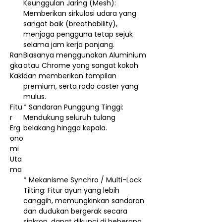
Keunggulan Jaring (Mesh):
Memberikan sirkulasi udara yang
sangat baik (breathability),
menjaga pengguna tetap sejuk
selama jam kerja panjang.
Ran
Biasanya menggunakan Aluminium
gka
atau Chrome yang sangat kokoh
Kaki
dan memberikan tampilan
premium, serta roda caster yang
mulus.
Fitu
* Sandaran Punggung Tinggi:
r
Mendukung seluruh tulang
Erg
belakang hingga kepala.
ono
mi
Uta
ma
* Mekanisme Synchro / Multi-Lock
Tilting: Fitur ayun yang lebih
canggih, memungkinkan sandaran
dan dudukan bergerak secara
sinkron, dapat dikunci di beberapa