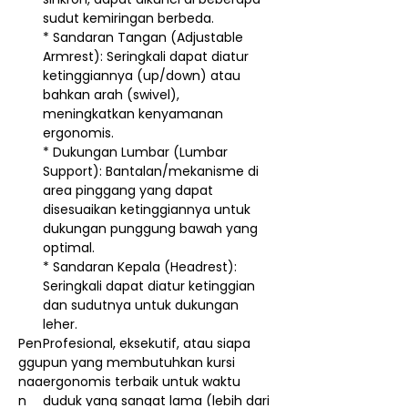
sudut kemiringan berbeda.
* Sandaran Tangan (Adjustable
Armrest): Seringkali dapat diatur
ketinggiannya (up/down) atau
bahkan arah (swivel),
meningkatkan kenyamanan
ergonomis.
* Dukungan Lumbar (Lumbar
Support): Bantalan/mekanisme di
area pinggang yang dapat
disesuaikan ketinggiannya untuk
dukungan punggung bawah yang
optimal.
* Sandaran Kepala (Headrest):
Seringkali dapat diatur ketinggian
dan sudutnya untuk dukungan
leher.
Pen
Profesional, eksekutif, atau siapa
ggu
pun yang membutuhkan kursi
naa
ergonomis terbaik untuk waktu
n
duduk yang sangat lama (lebih dari