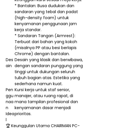
* Bantalan: Busa dudukan dan
sandaran yang tebal dan padat
(high-density foam) untuk
kenyamanan penggunaan jam
kerja standar.
* Sandaran Tangan (Armrest):
Terbuat dari bahan yang kokoh
(misalnya PP atau besi berlapis
Chrome) dengan bantalan.
Des
Desain yang klasik dan berwibawa,
ain
dengan sandaran punggung yang
tinggi untuk dukungan seluruh
tubuh bagian atas. Estetika yang
sederhana namun kuat.
Pen
Kursi kerja untuk staf senior,
ggu
manajer, atau ruang rapat, di
naa
mana tampilan profesional dan
n
kenyamanan dasar menjadi
Idea
prioritas.
l
🏆 Keunggulan Utama CHAIRMAN PC-