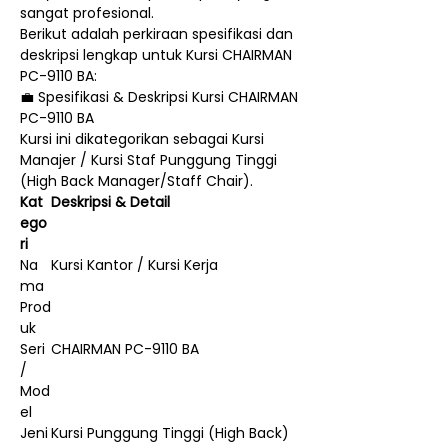
sangat profesional.
Berikut adalah perkiraan spesifikasi dan
deskripsi lengkap untuk Kursi CHAIRMAN
PC-9110 BA:
💼 Spesifikasi & Deskripsi Kursi CHAIRMAN
PC-9110 BA
Kursi ini dikategorikan sebagai Kursi
Manajer / Kursi Staf Punggung Tinggi
(High Back Manager/Staff Chair).
Kat
Deskripsi & Detail
ego
ri
Na
Kursi Kantor / Kursi Kerja
ma
Prod
uk
Seri
CHAIRMAN PC-9110 BA
/
Mod
el
Jeni
Kursi Punggung Tinggi (High Back)