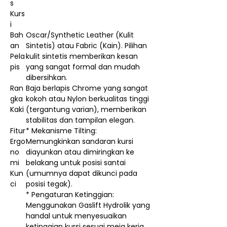
s
Kurs
i
Bah
Oscar/Synthetic Leather (Kulit
an
Sintetis) atau Fabric (Kain). Pilihan
Pela
kulit sintetis memberikan kesan
pis
yang sangat formal dan mudah
dibersihkan.
Ran
Baja berlapis Chrome yang sangat
gka
kokoh atau Nylon berkualitas tinggi
Kaki
(tergantung varian), memberikan
stabilitas dan tampilan elegan.
Fitur
* Mekanisme Tilting:
Ergo
Memungkinkan sandaran kursi
no
diayunkan atau dimiringkan ke
mi
belakang untuk posisi santai
Kun
(umumnya dapat dikunci pada
ci
posisi tegak).
* Pengaturan Ketinggian:
Menggunakan Gaslift Hydrolik yang
handal untuk menyesuaikan
ketinggian kursi sesuai meja kerja.