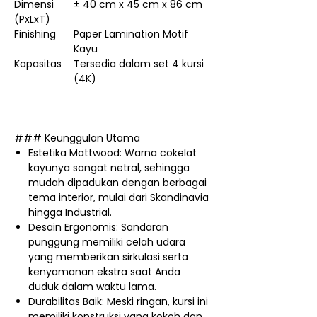
Dimensi
± 40 cm x 45 cm x 86 cm
(PxLxT)
Finishing
Paper Lamination Motif
Kayu
Kapasitas
Tersedia dalam set 4 kursi
(4K)
### Keunggulan Utama
Estetika Mattwood: Warna cokelat
kayunya sangat netral, sehingga
mudah dipadukan dengan berbagai
tema interior, mulai dari Skandinavia
hingga Industrial.
Desain Ergonomis: Sandaran
punggung memiliki celah udara
yang memberikan sirkulasi serta
kenyamanan ekstra saat Anda
duduk dalam waktu lama.
Durabilitas Baik: Meski ringan, kursi ini
memiliki konstruksi yang kokoh dan