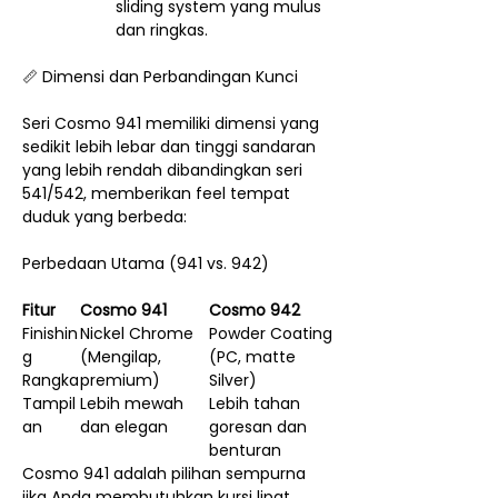
sliding system yang mulus
dan ringkas.
📏 Dimensi dan Perbandingan Kunci
Seri Cosmo 941 memiliki dimensi yang
sedikit lebih lebar dan tinggi sandaran
yang lebih rendah dibandingkan seri
541/542, memberikan feel tempat
duduk yang berbeda:
Perbedaan Utama (941 vs. 942)
Fitur
Cosmo 941
Cosmo 942
Finishin
Nickel Chrome
Powder Coating
g
(Mengilap,
(PC, matte
Rangka
premium)
Silver)
Tampil
Lebih mewah
Lebih tahan
an
dan elegan
goresan dan
benturan
Cosmo 941 adalah pilihan sempurna
jika Anda membutuhkan kursi lipat