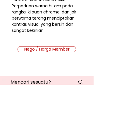
Perpaduan warna hitam pada
rangka, kilauan chrome, dan jok
berwarna terang menciptakan
kontras visual yang bersih dan
sangat kekinian.
Nego / Harga Member
Cara Beli Produk
Membership
Bagaimana Cara Membeli
Produk di Website MMB?