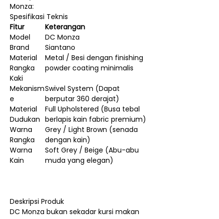
Monza:
Spesifikasi Teknis
Fitur
Keterangan
Model
DC Monza
Brand
Siantano
Material
Metal / Besi dengan finishing
Rangka
powder coating minimalis
Kaki
Mekanism
Swivel System (Dapat
e
berputar 360 derajat)
Material
Full Upholstered (Busa tebal
Dudukan
berlapis kain fabric premium)
Warna
Grey / Light Brown (senada
Rangka
dengan kain)
Warna
Soft Grey / Beige (Abu-abu
Kain
muda yang elegan)
Deskripsi Produk
DC Monza bukan sekadar kursi makan