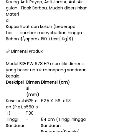
Keung
Anti Rayap, Anti Jamur, Anti Air,
gulan
Tidak Berbau, Mudah dibersihkan.
Materi
al
Kapasi
Kuat dan kokoh (beberapa
tas
sumber menyebutkan hingga
Beban
$\approx 150 \text{ Kg}$)
📏 Dimensi Produk
Model BIG PW 678 HR memiliki dimensi
yang besar untuk menopang sandaran
kepala:
Deskripsi
Dimen
Dimensi (cm)
si
(mm)
Keseluruh
625 x
62.5 X 56 x 113
an (P x L x
560 x
T)
1130
Tinggi
-
84 cm (Tinggi hingga
Sandaran
Sandaran
Punggung/Kepala)