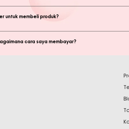
bsite, yaitu produk Member dan Non Member. Anda bisa melakukan 
kan transaksi pada halaman Produk Member untuk mendapatkan ha
r untuk membeli produk?
di member untuk membeli produk MMB. Tetapi ada keuntungan yang
i potongan harga dan update promo terbaru.
 bagaimana cara saya membayar?
ginkan, kami akan mengkalkulasi ongkos kirim dan mengirimkan invo
is pada form pemesanan aktif) Setelah menerima invoice, Anda bis
tidak bisa login ke Produk Member, apa yang harus say
pada Admin.
P
tar sebagai member untuk bisa akses login ke Produk Member. Sil
T
37888 Tunggu waktu 24-48 jam untuk proses pembaruan data sebelu
Bl
T
K