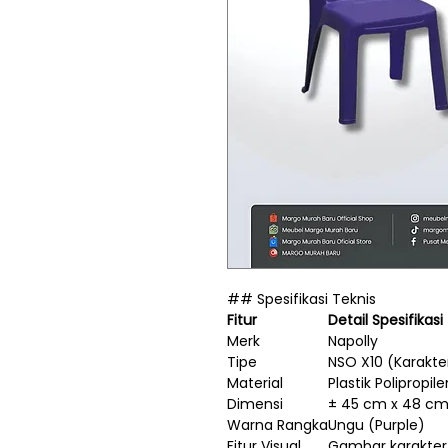
## Spesifikasi Teknis
Fitur
Detail Spesifikasi
Merk
Napolly
Tipe
NSO X10 (Karakter
Material
Plastik Polipropil
Dimensi
± 45 cm x 48 cm
Warna Rangka
Ungu (Purple)
Fitur Visual
Gambar karakter 