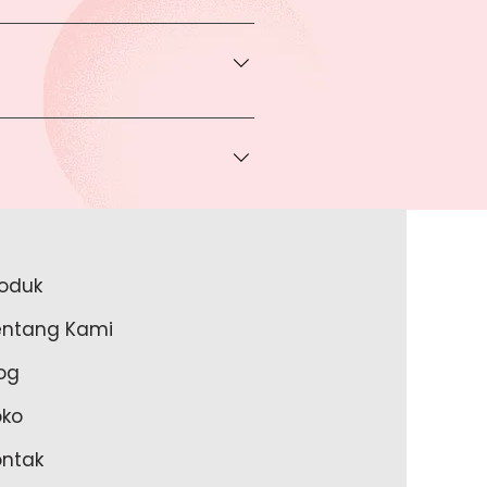
transaksi pada halaman Produk
rga khusus.
 bisa Anda dapatkan apabila
ice via Whatsapp kepada Anda.
a melakukan pembayaran ke rekening
a lakukan?
roduk
akan lengkapi data Anda pada
entang Kami
m Anda memulai untuk transaksi
og
oko
ontak