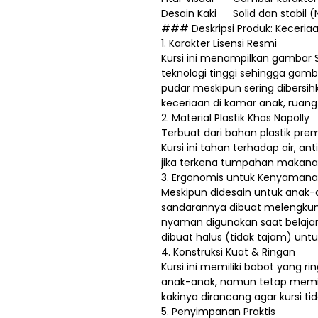
Desain Kaki
Solid dan stabil (
### Deskripsi Produk: Keceri
1. Karakter Lisensi Resmi
Kursi ini menampilkan gambar S
teknologi tinggi sehingga gam
pudar meskipun sering dibers
keceriaan di kamar anak, ruang 
2. Material Plastik Khas Napolly
Terbuat dari bahan plastik pre
Kursi ini tahan terhadap air, a
jika terkena tumpahan makana
3. Ergonomis untuk Kenyaman
Meskipun didesain untuk anak-a
sandarannya dibuat melengkun
nyaman digunakan saat belajar 
dibuat halus (tidak tajam) u
4. Konstruksi Kuat & Ringan
Kursi ini memiliki bobot yang 
anak-anak, namun tetap memili
kakinya dirancang agar kursi t
5. Penyimpanan Praktis