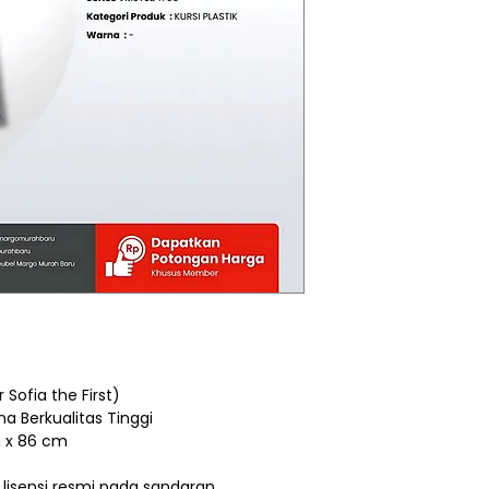
 Sofia the First)
ena Berkualitas Tinggi
 x 86 cm
lisensi resmi pada sandaran