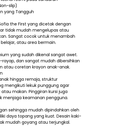
Non-slip)
aan yang Tangguh
ofia the First yang dicetak dengan
bar tidak mudah mengelupas atau
ihkan. Sangat cocok untuk menambah
belajar, atau area bermain.
mium yang sudah dikenal sangat awet.
nti-rayap, dan sangat mudah dibersihkan
n atau coretan krayon anak-anak.
an
nak hingga remaja, struktur
g mengikuti lekuk punggung agar
atau makan. Pinggiran kursi juga
ntuk menjaga keamanan pengguna.
ringan sehingga mudah dipindahkan oleh
ki daya topang yang kuat. Desain kaki-
idak mudah goyang atau terjungkal.