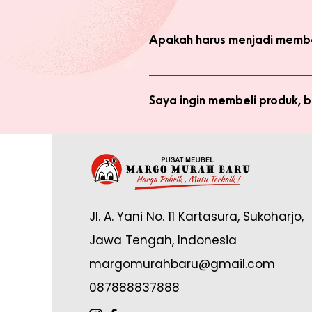
Ada 2 jenis produk yang ada di we
dengan harga normal, atau melaku
Apakah harus menjadi membe
Anda tidak perlu bergabung menja
bergabung menjadi member sepert
Saya ingin membeli produk,
Silakan checkout produk yang diin
(pastikan no. whatsapp yang ditul
Saya sudah jadi member tapi 
yang tertulis dan konfirmasikan ke
Anda memerlukan email yang terdaf
Admin di: https://wa.me/62878888
Jl. A. Yani No. 11 Kartasura, Sukoharjo,
online.
Jawa Tengah, Indonesia
margomurahbaru@gmail.com
087888837888