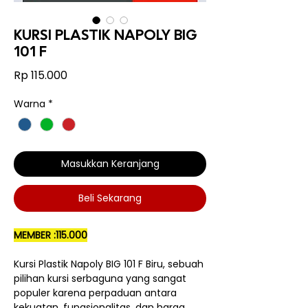
KURSI PLASTIK NAPOLY BIG
101 F
Harga
Rp 115.000
Warna
*
Masukkan Keranjang
Beli Sekarang
MEMBER :115.000
Kursi Plastik Napoly BIG 101 F Biru, sebuah
pilihan kursi serbaguna yang sangat
populer karena perpaduan antara
kekuatan, fungsionalitas, dan harga