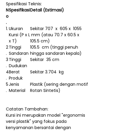
Spesifikasi Teknis:
N
Spesifikasi
Detail (Estimasi)
o
.
1.
Ukuran
Sekitar 707 x 605 x 1055
Kursi (P x L
mm (atau 70.7 x 60.5 x
x T)
105.5 cm)
2
Tinggi
105.5 cm (tinggi penuh
.
Sandaran
hingga sandaran kepala)
3
Tinggi
Sekitar 35 cm
.
Dudukan
4
Berat
Sekitar 3.704 kg
.
Produk
5
Jenis
Plastik (sering dengan motif
.
Material
Rotan Sintetis)
Catatan Tambahan:
Kursi ini merupakan model "ergonomis
versi plastik" yang fokus pada
kenyamanan bersantai dengan