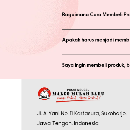
Bagaimana Cara Membeli Pr
Ada 2 jenis produk yang ada di we
dengan harga normal, atau melaku
Apakah harus menjadi membe
Anda tidak perlu bergabung menja
bergabung menjadi member sepert
Saya ingin membeli produk,
Silakan checkout produk yang diin
(pastikan no. whatsapp yang ditul
Saya sudah jadi member tapi 
yang tertulis dan konfirmasikan ke
Anda memerlukan email yang terdaf
Admin di: https://wa.me/62878888
Jl. A. Yani No. 11 Kartasura, Sukoharjo,
online.
Jawa Tengah, Indonesia