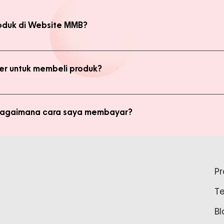
oduk di Website MMB?
bsite, yaitu produk Member dan Non Member. Anda bisa melakukan 
kan transaksi pada halaman Produk Member untuk mendapatkan ha
r untuk membeli produk?
di member untuk membeli produk MMB. Tetapi ada keuntungan yang
i potongan harga dan update promo terbaru.
 bagaimana cara saya membayar?
ginkan, kami akan mengkalkulasi ongkos kirim dan mengirimkan invo
is pada form pemesanan aktif) Setelah menerima invoice, Anda bis
tidak bisa login ke Produk Member, apa yang harus say
pada Admin.
P
tar sebagai member untuk bisa akses login ke Produk Member. Sil
T
37888 Tunggu waktu 24-48 jam untuk proses pembaruan data sebelu
Bl