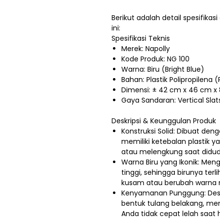
Berikut adalah detail spesifikasi
ini:
Spesifikasi Teknis
Merek: Napolly
Kode Produk: NG 100
Warna: Biru (Bright Blue)
Bahan: Plastik Polipropilena (P
Dimensi: ± 42 cm x 46 cm x
Gaya Sandaran: Vertical Slats
Deskripsi & Keunggulan Produk
Konstruksi Solid: Dibuat denga
memiliki ketebalan plastik 
atau melengkung saat didud
Warna Biru yang Ikonik: Me
tinggi, sehingga birunya terl
kusam atau berubah warna m
Kenyamanan Punggung: Des
bentuk tulang belakang, me
Anda tidak cepat lelah saat