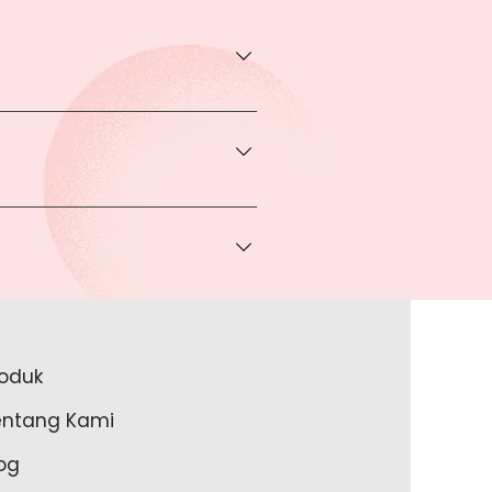
transaksi pada halaman Produk
rga khusus.
 bisa Anda dapatkan apabila
ice via Whatsapp kepada Anda.
a melakukan pembayaran ke rekening
a lakukan?
roduk
akan lengkapi data Anda pada
entang Kami
m Anda memulai untuk transaksi
og