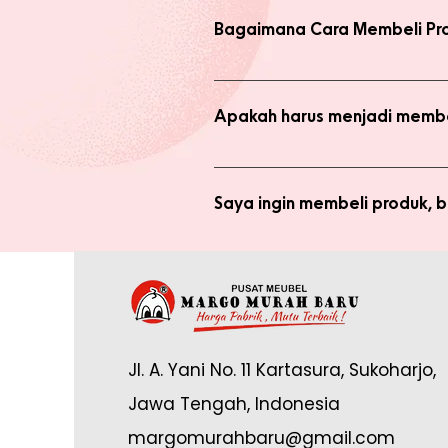
Bagaimana Cara Membeli Pr
Ada 2 jenis produk yang ada di we
dengan harga normal, atau melaku
Apakah harus menjadi membe
Anda tidak perlu bergabung menja
bergabung menjadi member sepert
Saya ingin membeli produk,
Silakan checkout produk yang diin
(pastikan no. whatsapp yang ditul
Saya sudah jadi member tapi 
yang tertulis dan konfirmasikan ke
Anda memerlukan email yang terdaf
Admin di: https://wa.me/62878888
Jl. A. Yani No. 11 Kartasura, Sukoharjo,
online.
Jawa Tengah, Indonesia
margomurahbaru@gmail.com