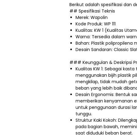
Berikut adalah spesifikasi dan d
## Spesifikasi Teknis
Merek: Wapolin
Kode Produk: WP 111
Kualitas: KW 1 (Kualitas Ut
Warna: Tersedia dalam warna
Bahan: Plastik polipropilena 
Desain Sandaran: Classic Sla
### Keunggulan & Deskripsi P
Kualitas KW 1: Sebagai kasta te
menggunakan bijih plastik p
mengkilap, tidak mudah get
beban yang lebih baik diband
Desain Ergonomis: Bentuk s
memberikan kenyamanan ek
untuk penggunaan durasi lam
tunggu.
Struktur Kaki Kokoh: Dileng
pada bagian bawah, meminima
saat diduduki beban berat.