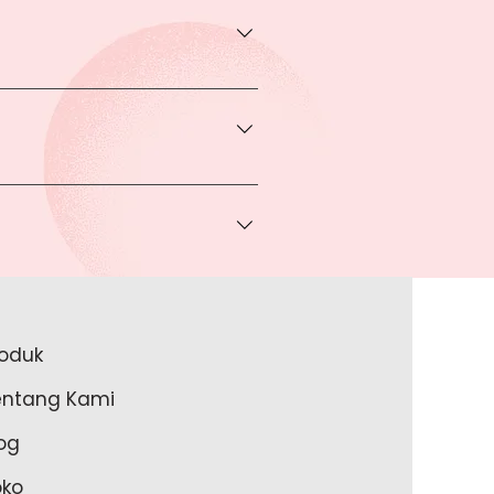
transaksi pada halaman Produk
rga khusus.
 bisa Anda dapatkan apabila
ice via Whatsapp kepada Anda.
a melakukan pembayaran ke rekening
a lakukan?
roduk
akan lengkapi data Anda pada
entang Kami
m Anda memulai untuk transaksi
og
oko