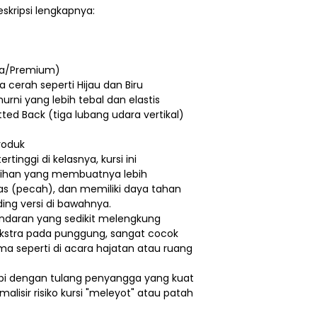
eskripsi lengkapnya:
ama/Premium)
 cerah seperti Hijau dan Biru
murni yang lebih tebal dan elastis
tted Back (tiga lubang udara vertikal)
roduk
rtinggi di kelasnya, kursi ini
ilihan yang membuatnya lebih
as (pecah), dan memiliki daya tahan
ing versi di bawahnya.
andaran yang sedikit melengkung
stra pada punggung, sangat cocok
a seperti di acara hajatan atau ruang
kapi dengan tulang penyangga yang kuat
lisir risiko kursi "meleyot" atau patah