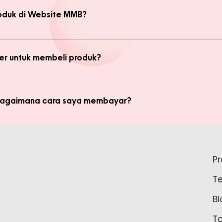
oduk di Website MMB?
bsite, yaitu produk Member dan Non Member. Anda bisa melakukan 
kan transaksi pada halaman Produk Member untuk mendapatkan ha
r untuk membeli produk?
di member untuk membeli produk MMB. Tetapi ada keuntungan yang
i potongan harga dan update promo terbaru.
 bagaimana cara saya membayar?
ginkan, kami akan mengkalkulasi ongkos kirim dan mengirimkan invo
is pada form pemesanan aktif) Setelah menerima invoice, Anda bis
tidak bisa login ke Produk Member, apa yang harus say
pada Admin.
P
tar sebagai member untuk bisa akses login ke Produk Member. Sil
T
37888 Tunggu waktu 24-48 jam untuk proses pembaruan data sebelu
Bl
T