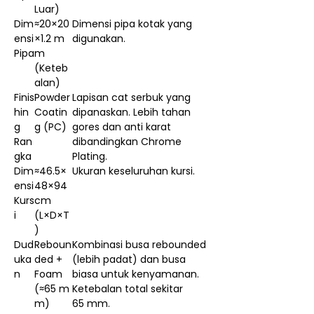
Luar)
Dim
≈20×20
Dimensi pipa kotak yang
ensi
×1.2 m
digunakan.
Pipa
m
(Keteb
alan)
Finis
Powder
Lapisan cat serbuk yang
hin
Coatin
dipanaskan. Lebih tahan
g
g (PC)
gores dan anti karat
Ran
dibandingkan Chrome
gka
Plating.
Dim
≈46.5×
Ukuran keseluruhan kursi.
ensi
48×94
Kurs
cm
i
(L×D×T
)
Dud
Reboun
Kombinasi busa rebounded
uka
ded +
(lebih padat) dan busa
n
Foam
biasa untuk kenyamanan.
(≈65 m
Ketebalan total sekitar
m)
65 mm.