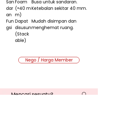
San
Foam
Busa untuk sandaran.
dar
(≈40 m
Ketebalan sekitar 40 mm.
an
m)
Fun
Dapat
Mudah disimpan dan
gsi
disusun
menghemat ruang.
(Stack
able)
Nego / Harga Member
Cara Beli Produk
Membership