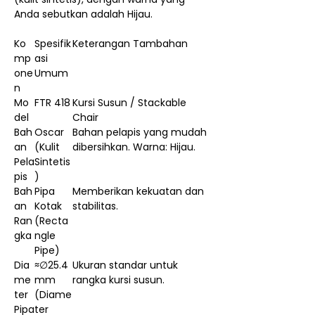
Anda sebutkan adalah Hijau.
Ko
Spesifik
Keterangan Tambahan
mp
asi
one
Umum
n
Mo
FTR 418
Kursi Susun / Stackable
del
Chair
Bah
Oscar
Bahan pelapis yang mudah
an
(Kulit
dibersihkan. Warna: Hijau.
Pela
Sintetis
pis
)
Bah
Pipa
Memberikan kekuatan dan
an
Kotak
stabilitas.
Ran
(Recta
gka
ngle
Pipe)
Dia
≈∅25.4
Ukuran standar untuk
me
mm
rangka kursi susun.
ter
(Diame
Pipa
ter