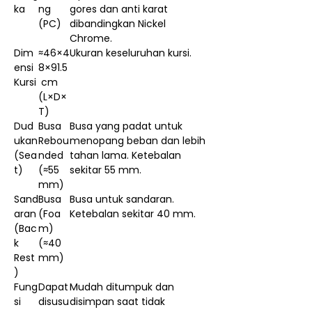
ka
ng
gores dan anti karat
(PC)
dibandingkan Nickel
Chrome.
Dim
≈46×4
Ukuran keseluruhan kursi.
ensi
8×91.5
Kursi
cm
(L×D×
T)
Dud
Busa
Busa yang padat untuk
ukan
Rebou
menopang beban dan lebih
(Sea
nded
tahan lama. Ketebalan
t)
(≈55
sekitar 55 mm.
mm)
Sand
Busa
Busa untuk sandaran.
aran
(Foa
Ketebalan sekitar 40 mm.
(Bac
m)
k
(≈40
Rest
mm)
)
Fung
Dapat
Mudah ditumpuk dan
si
disusu
disimpan saat tidak