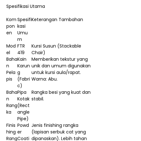
Spesifikasi Utama
Kom
Spesifi
Keterangan Tambahan
pon
kasi
en
Umu
m
Mod
FTR
Kursi Susun (Stackable
el
419
Chair)
Baha
Kain
Memberikan tekstur yang
n
Karun
unik dan umum digunakan
Pela
g
untuk kursi aula/rapat.
pis
(Fabri
Warna: Abu.
c)
Baha
Pipa
Rangka besi yang kuat dan
n
Kotak
stabil.
Rang
(Rect
ka
angle
Pipe)
Finis
Powd
Jenis finishing rangka
hing
er
(lapisan serbuk cat yang
Rang
Coati
dipanaskan). Lebih tahan