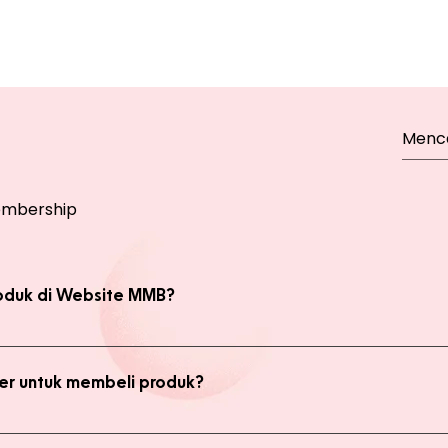
mbership
oduk di Website MMB?
bsite, yaitu produk Member dan Non Member. Anda bisa melakukan 
kan transaksi pada halaman Produk Member untuk mendapatkan ha
r untuk membeli produk?
di member untuk membeli produk MMB. Tetapi ada keuntungan yang