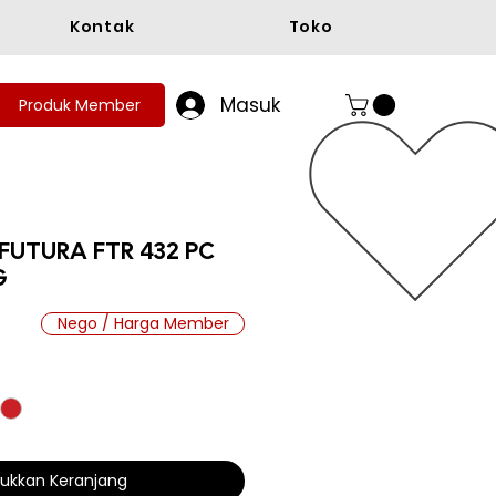
Kontak
Toko
Masuk
Produk Member
 FUTURA FTR 432 PC
G
Nego / Harga Member
a
ukkan Keranjang