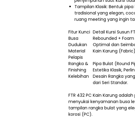
penyimpanan saat kursi tida
Tampilan Klasik: Bentuk pi
tradisional yang elegan, coc
ruang meeting yang ingin ta
Fitur Kunci
Detail Kursi Susun 
Busa
Rebounded + Foam 
Dudukan
Optimal dan Seimb
Material
Kain Karung (Fabric
Pelapis
Rangka &
Pipa Bulat (Round 
Finishing
Estetika Klasik, Perl
Kelebihan
Desain Rangka yang
dari Seri Standar.
FTR 432 PC Kain Karung adalah p
menyukai kenyamanan busa le
tampilan rangka bulat yang ele
korosi (PC).