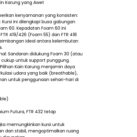
ain Karung yang Awet
erikan kenyamanan yang konsisten:
Kursi ini dilengkapi busa gabungan
m 60. Kepadatan Foam 60 ini
FTR 419/426 (Foam 55) dan FTR 418
eimbangan ideal antara kelembutan
s.
al: Sandaran didukung Foam 30 (atau
g cukup untuk support punggung.
: Pilihan Kain Karung menjamin daya
rkulasi udara yang baik (breathable),
an untuk penggunaan sehari-hari di
able)
ium Futura, FTR 432 tetap
ngka memungkinkan kursi untuk
n dan stabil, mengoptimalkan ruang