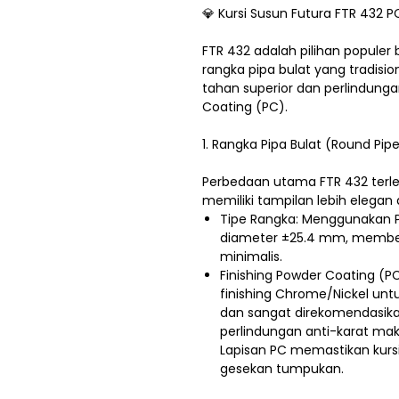
💎 Kursi Susun Futura FTR 432 P
FTR 432 adalah pilihan popule
rangka pipa bulat yang tradis
tahan superior dan perlindungan
Coating (PC).
1. Rangka Pipa Bulat (Round Pi
Perbedaan utama FTR 432 terle
memiliki tampilan lebih elegan
Tipe Rangka: Menggunakan P
diameter ±25.4 mm, memberi
minimalis.
Finishing Powder Coating (
finishing Chrome/Nickel untu
dan sangat direkomendasika
perlindungan anti-karat mak
Lapisan PC memastikan kurs
gesekan tumpukan.