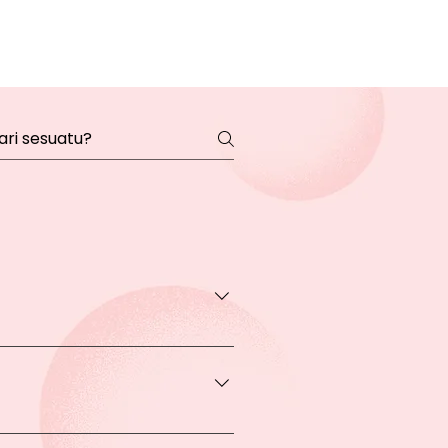
transaksi pada halaman Produk
rga khusus.
 bisa Anda dapatkan apabila