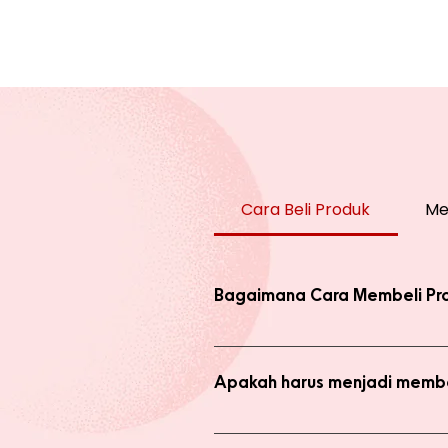
Cara Beli Produk
Me
Bagaimana Cara Membeli Pr
Ada 2 jenis produk yang ada di we
dengan harga normal, atau melaku
Apakah harus menjadi membe
Anda tidak perlu bergabung menja