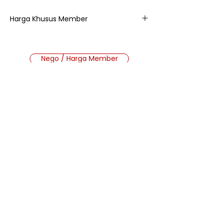
Harga Khusus Member
22.000
Nego / Harga Member
Cara Beli Produk
Membership
Bagaimana Cara Membeli
Produk di Website MMB?
Ada 2 jenis produk yang ada di