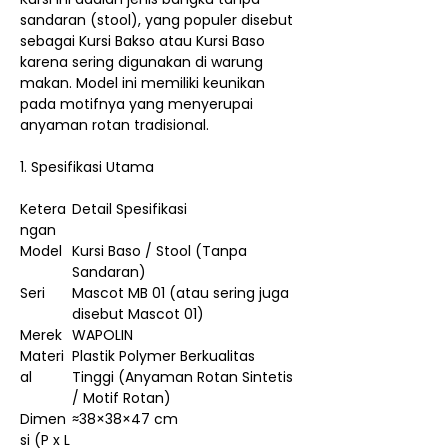
sandaran (stool), yang populer disebut
sebagai Kursi Bakso atau Kursi Baso
karena sering digunakan di warung
makan. Model ini memiliki keunikan
pada motifnya yang menyerupai
anyaman rotan tradisional.
1. Spesifikasi Utama
Ketera
Detail Spesifikasi
ngan
Model
Kursi Baso / Stool (Tanpa
Sandaran)
Seri
Mascot MB 01 (atau sering juga
disebut Mascot 01)
Merek
WAPOLIN
Materi
Plastik Polymer Berkualitas
al
Tinggi (Anyaman Rotan Sintetis
/ Motif Rotan)
Dimen
≈38×38×47 cm
si (P x L