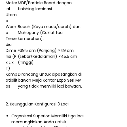
Mater
MDF/Particle Board dengan
ial
finishing laminasi.
Utam
a
Warn
Beech (Kayu muda/cerah) dan
a
Mahogany (Coklat tua
Terse
kemerahan).
dia
Dime
≈39.5 cm (Panjang) ×49 cm
nsi (P
(Lebar/Kedalaman) ×45.5 cm
x L x
(Tinggi)
T)
Komp
Dirancang untuk dipasangkan di
atibilit
bawah Meja Kantor Expo Seri MP
as
yang tidak memiliki laci bawaan.
2. Keunggulan Konfigurasi 3 Laci
Organisasi Superior: Memiliki tiga laci
memungkinkan Anda untuk