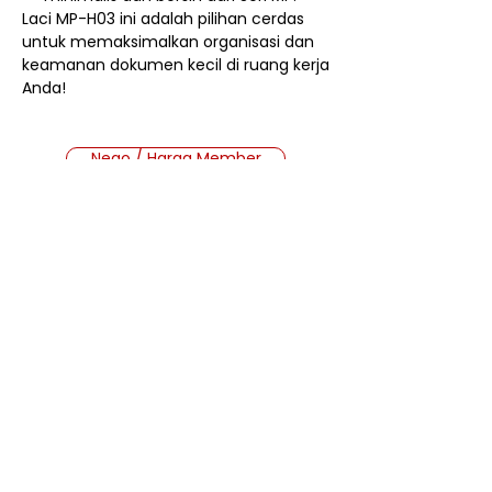
Laci MP-H03 ini adalah pilihan cerdas
untuk memaksimalkan organisasi dan
keamanan dokumen kecil di ruang kerja
Anda!
Nego / Harga Member
Cara Beli Produk
Membership
Bagaimana Cara Membeli
Produk di Website MMB?