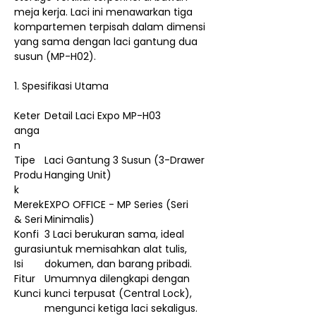
meja kerja. Laci ini menawarkan tiga
kompartemen terpisah dalam dimensi
yang sama dengan laci gantung dua
susun (MP-H02).
1. Spesifikasi Utama
Keter
Detail Laci Expo MP-H03
anga
n
Tipe
Laci Gantung 3 Susun (3-Drawer
Produ
Hanging Unit)
k
Merek
EXPO OFFICE - MP Series (Seri
& Seri
Minimalis)
Konfi
3 Laci berukuran sama, ideal
gurasi
untuk memisahkan alat tulis,
Isi
dokumen, dan barang pribadi.
Fitur
Umumnya dilengkapi dengan
Kunci
kunci terpusat (Central Lock),
mengunci ketiga laci sekaligus.