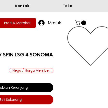
Kontak
Toko
Masuk
Produk Member
V SPIN LSG 4 SONOMA
Nego / Harga Member
ukkan Keranjang
Beli Sekarang