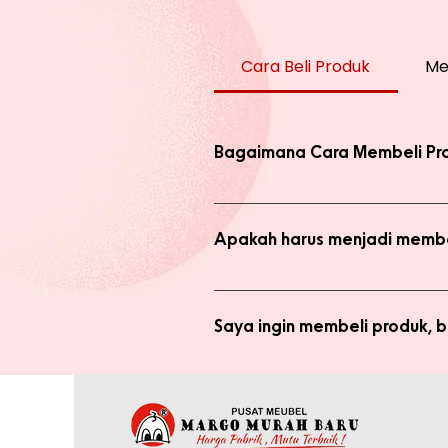
Cara Beli Produk
Me
Bagaimana Cara Membeli Pr
Ada 2 jenis produk yang ada di we
dengan harga normal, atau melaku
Apakah harus menjadi membe
Anda tidak perlu bergabung menja
bergabung menjadi member sepert
Saya ingin membeli produk,
Silakan checkout produk yang diin
(pastikan no. whatsapp yang ditul
Saya sudah jadi member tapi 
yang tertulis dan konfirmasikan ke