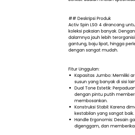
## Deskripsi Produk
Activ Spin LSG 4 dirancang untu
koleksi pakaian banyak. Denga
dalamnya jauh lebih terorganis
gantung, baju lipat, hingga per
dengan sangat mudah.
Fitur Unggulan:
Kapasitas Jumbo: Memiliki a
susun yang banyak di sisi lai
Dual Tone Estetik: Perpadu
dengan pintu putih memberi
membosankan.
Konstruksi Stabil: Karena dim
kestabilan yang sangat baik.
Handle Ergonomis: Desain g
digenggam, dan memberika