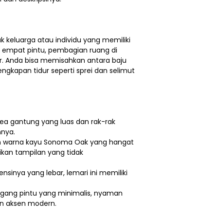
k keluarga atau individu yang memiliki
n empat pintu, pembagian ruang di
ir. Anda bisa memisahkan antara baju
lengkapan tidur seperti sprei dan selimut
rea gantung yang luas dan rak-rak
nnya.
an warna kayu Sonoma Oak yang hangat
kan tampilan yang tidak
ensinya yang lebar, lemari ini memiliki
agang pintu yang minimalis, nyaman
n aksen modern.