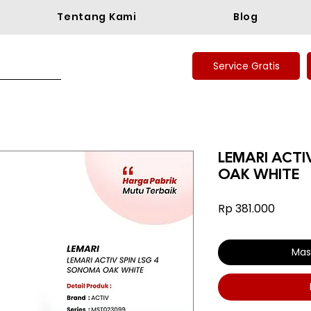
Tentang Kami
Blog
Service Gratis
LEMARI ACTI
OAK WHITE
Harga
Rp 381.000
Mas