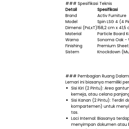
### Spesifikasi Teknis
Detail
Spesifikasi
Brand
Activ Furniture
Model
Spin LSG 4 (4 P
Dimensi (PxLxT)
158,2 cm x 41,5
Material
Particle Board 
Warna
Sonoma Oak - 
Finishing
Premium Sheet 
Sistem
Knockdown (Mu
### Pembagian Ruang Dalam 
Lemari ini biasanya memiliki p
Sisi Kiri (2 Pintu): Area gan
kemeja, atau celana panjang
Sisi Kanan (2 Pintu): Terdiri
kompartemen) untuk menyimp
tas.
Laci Internal: Biasanya terda
menyimpan dokumen atau ba