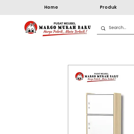
Home
Produk