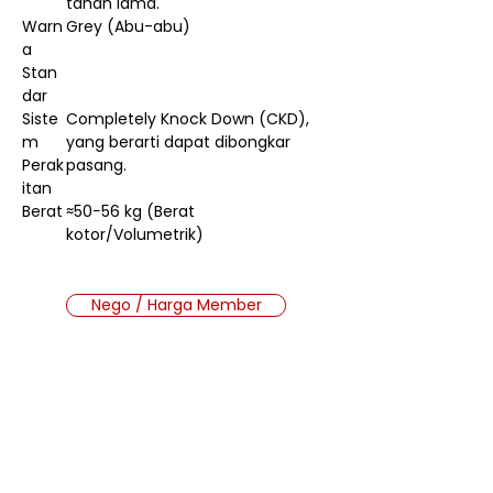
tahan lama.
Warn
Grey (Abu-abu)
a
Stan
dar
Siste
Completely Knock Down (CKD),
m
yang berarti dapat dibongkar
Perak
pasang.
itan
Berat
≈50−56 kg (Berat
kotor/Volumetrik)
Nego / Harga Member