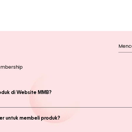
mbership
oduk di Website MMB?
bsite, yaitu produk Member dan Non Member. Anda bisa melakukan 
kan transaksi pada halaman Produk Member untuk mendapatkan ha
r untuk membeli produk?