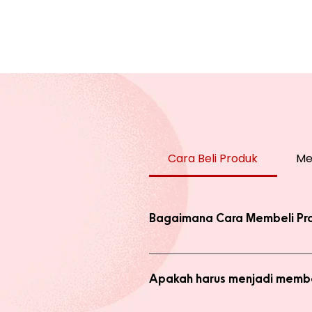
Cara Beli Produk
Me
Bagaimana Cara Membeli Pr
Ada 2 jenis produk yang ada di we
dengan harga normal, atau melaku
Apakah harus menjadi membe