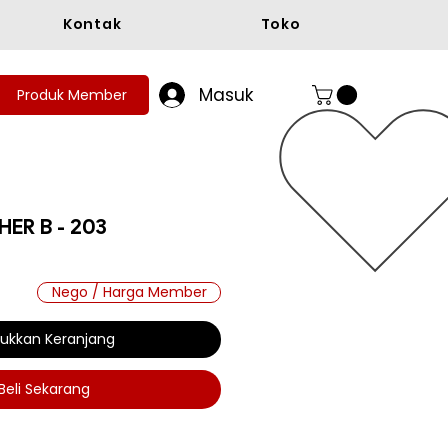
Kontak
Toko
Masuk
Produk Member
ER B - 203
ga
Nego / Harga Member
ukkan Keranjang
Beli Sekarang