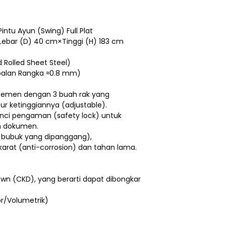
Pintu Ayun (Swing) Full Plat
ebar (D) 40 cm×Tinggi (H) 183 cm
d Rolled Sheet Steel)
balan Rangka ≈0.8 mm)
rtemen dengan 3 buah rak yang
r ketinggiannya (adjustable).
unci pengaman (safety lock) untuk
n dokumen.
 bubuk yang dipanggang),
arat (anti-corrosion) dan tahan lama.
wn (CKD), yang berarti dapat dibongkar
or/Volumetrik)