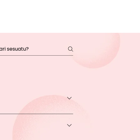
transaksi pada halaman Produk
rga khusus.