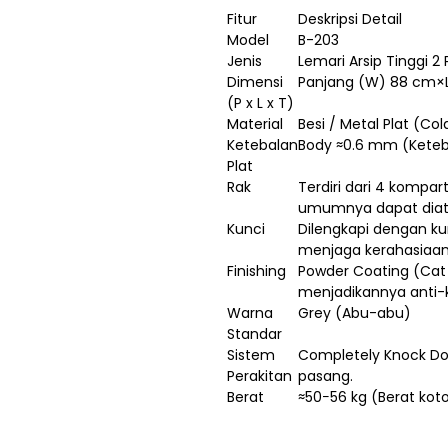
Fitur
Deskripsi Detail
Model
B-203
Jenis
Lemari Arsip Tinggi 2 
Dimensi
Panjang (W) 88 cm×L
(P x L x T)
Material
Besi / Metal Plat (Col
Ketebalan
Body ≈0.6 mm (Kete
Plat
Rak
Terdiri dari 4 kompa
umumnya dapat diatu
Kunci
Dilengkapi dengan k
menjaga kerahasiaa
Finishing
Powder Coating (Cat
menjadikannya anti-k
Warna
Grey (Abu-abu)
Standar
Sistem
Completely Knock Do
Perakitan
pasang.
Berat
≈50−56 kg (Berat kot