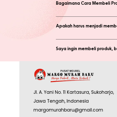
Bagaimana Cara Membeli Pr
Ada 2 jenis produk yang ada di we
dengan harga normal, atau melaku
Apakah harus menjadi membe
Anda tidak perlu bergabung menja
bergabung menjadi member sepert
Saya ingin membeli produk,
Silakan checkout produk yang diin
(pastikan no. whatsapp yang ditul
Saya sudah jadi member tapi 
yang tertulis dan konfirmasikan ke
Anda memerlukan email yang terdaf
Admin di: https://wa.me/62878888
Jl. A. Yani No. 11 Kartasura, Sukoharjo,
online.
Jawa Tengah, Indonesia
margomurahbaru@gmail.com