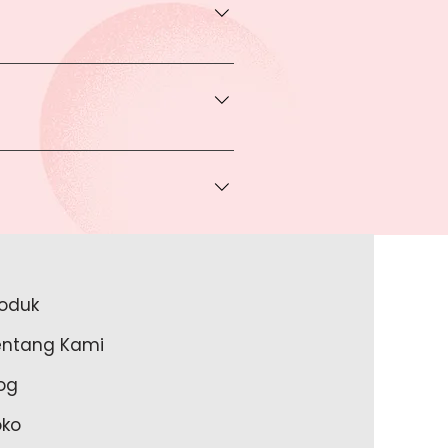
transaksi pada halaman Produk
rga khusus.
 bisa Anda dapatkan apabila
ice via Whatsapp kepada Anda.
a melakukan pembayaran ke rekening
a lakukan?
roduk
akan lengkapi data Anda pada
entang Kami
m Anda memulai untuk transaksi
og
oko