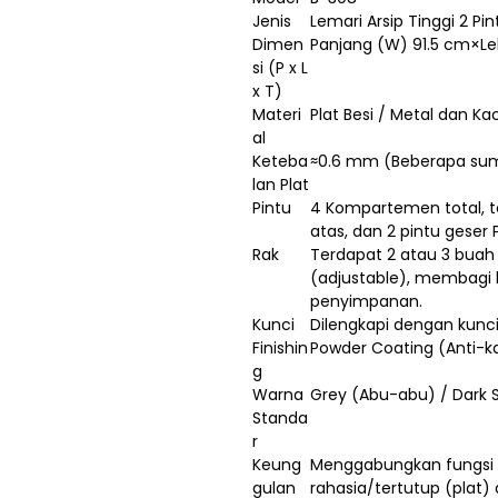
Jenis
Lemari Arsip Tinggi 2 Pi
Dimen
Panjang (W) 91.5 cm×Le
si (P x L
x T)
Materi
Plat Besi / Metal dan Ka
al
Keteba
≈0.6 mm (Beberapa su
lan Plat
Pintu
4 Kompartemen total, ter
atas, dan 2 pintu geser 
Rak
Terdapat 2 atau 3 buah 
(adjustable), membagi
penyimpanan.
Kunci
Dilengkapi dengan kunc
Finishin
Powder Coating (Anti-ka
g
Warna
Grey (Abu-abu) / Dark 
Standa
r
Keung
Menggabungkan fungsi 
gulan
rahasia/tertutup (plat)