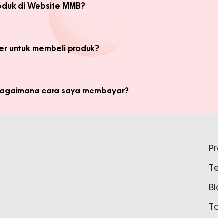
oduk di Website MMB?
bsite, yaitu produk Member dan Non Member. Anda bisa melakukan 
kan transaksi pada halaman Produk Member untuk mendapatkan ha
r untuk membeli produk?
di member untuk membeli produk MMB. Tetapi ada keuntungan yang
i potongan harga dan update promo terbaru.
 bagaimana cara saya membayar?
ginkan, kami akan mengkalkulasi ongkos kirim dan mengirimkan invo
is pada form pemesanan aktif) Setelah menerima invoice, Anda bis
tidak bisa login ke Produk Member, apa yang harus say
pada Admin.
P
tar sebagai member untuk bisa akses login ke Produk Member. Sil
T
37888 Tunggu waktu 24-48 jam untuk proses pembaruan data sebelu
Bl
T