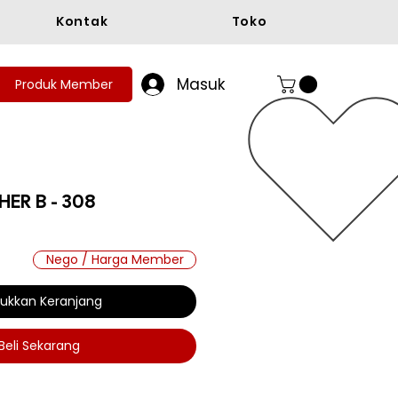
Kontak
Toko
Masuk
Produk Member
ER B - 308
ga
Nego / Harga Member
ukkan Keranjang
Beli Sekarang