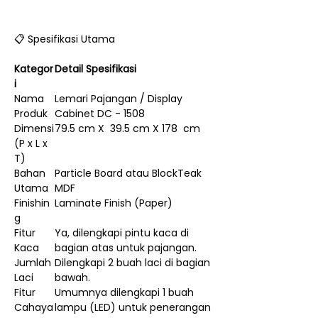
📋 Spesifikasi Utama
Kategor
Detail Spesifikasi
i
Nama
Lemari Pajangan / Display
Produk
Cabinet DC - 1508
Dimensi
79.5 cm X 39.5 cm X 178 cm
(P x L x
T)
Bahan
Particle Board atau BlockTeak
Utama
MDF
Finishin
Laminate Finish (Paper)
g
Fitur
Ya, dilengkapi pintu kaca di
Kaca
bagian atas untuk pajangan.
Jumlah
Dilengkapi 2 buah laci di bagian
Laci
bawah.
Fitur
Umumnya dilengkapi 1 buah
Cahaya
lampu (LED) untuk penerangan