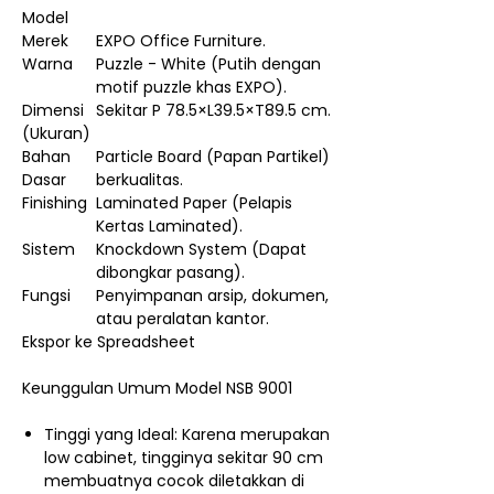
Model
Merek
EXPO Office Furniture.
Warna
Puzzle - White (Putih dengan
motif puzzle khas EXPO).
Dimensi
Sekitar P 78.5×L39.5×T89.5 cm.
(Ukuran)
Bahan
Particle Board (Papan Partikel)
Dasar
berkualitas.
Finishing
Laminated Paper (Pelapis
Kertas Laminated).
Sistem
Knockdown System (Dapat
dibongkar pasang).
Fungsi
Penyimpanan arsip, dokumen,
atau peralatan kantor.
Ekspor ke Spreadsheet
Keunggulan Umum Model NSB 9001
Tinggi yang Ideal: Karena merupakan
low cabinet, tingginya sekitar 90 cm
membuatnya cocok diletakkan di