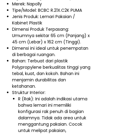
Merek: Napolly
Tipe/Model:
BCBC R.21X.C2K PUMA
Jenis Produk:
Lemari Pakaian /
Kabinet Plastik
Dimensi Produk Terpasang:
Umumnya sekitar
65 cm (Panjang) x
45 cm (Lebar) x 162 cm (Tinggi)
.
Dimensi ini ideal untuk penempatan
di berbagai ruangan.
Bahan:
Terbuat dari
plastik
Polypropylene
berkualitas tinggi yang
tebal, kuat, dan kokoh.
Bahan ini
menjamin durabilitas dan
ketahanan.
Struktur Interior:
R (Rak): Ini adalah indikasi utama
bahwa lemari ini memiliki
konfigurasi rak penuh di bagian
dalamnya. Tidak ada area untuk
menggantung pakaian. Cocok
untuk melipat pakaian,